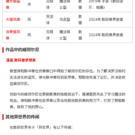
魔导碧晶
究极
魔法骑
数
2019年 手游《数码宝
冰
兽
体
士型
据
贝：相遇》
完全
数
大强风兽
风
鸟龙型
2024年 数码兽界放者
体
据
泽费强风
究极
魔法骑
数
风
2024年 数码兽界放者
兽
体
士型
据
作品中的威彻尔尼
漫画 数码兽梦想家
鼓堂律和脉冲兽在侦察兽口中得知了威彻尔尼的存在。为了解决罗汉柏村
无法进化的诅咒，律与脉冲兽找到巫师兽，帮助他恢复了记忆，并决定前
往威彻尔尼。
但如今的威彻尔尼在费勒斯兽的独裁统治下，普通居民失去了学习魔法的
机会。律和脉冲兽在巫师兽以及当地其他数码兽的努力下，打败了费勒斯
兽，挫败了他的野心。
其他异世界的传闻
在数码世界关于「异世界」有以下传闻：