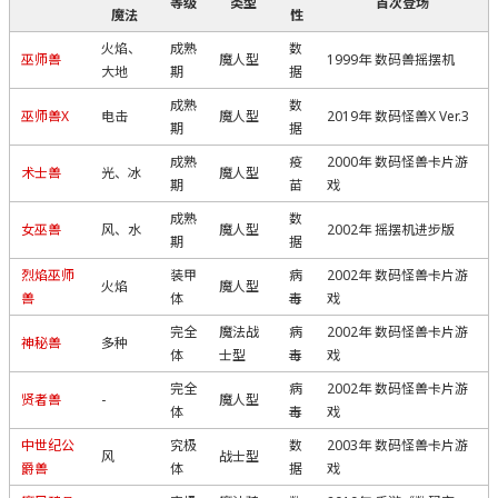
等级
类型
首次登场
魔法
性
火焰、
成熟
数
巫师兽
魔人型
1999年 数码兽摇摆机
大地
期
据
成熟
数
巫师兽X
电击
魔人型
2019年 数码怪兽X Ver.3
期
据
成熟
疫
2000年 数码怪兽卡片游
术士兽
光、冰
魔人型
期
苗
戏
成熟
数
女巫兽
风、水
魔人型
2002年 摇摆机进步版
期
据
烈焰巫师
装甲
病
2002年 数码怪兽卡片游
火焰
魔人型
兽
体
毒
戏
完全
魔法战
病
2002年 数码怪兽卡片游
神秘兽
多种
体
士型
毒
戏
完全
病
2002年 数码怪兽卡片游
贤者兽
-
魔人型
体
毒
戏
中世纪公
究极
数
2003年 数码怪兽卡片游
风
战士型
爵兽
体
据
戏