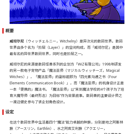
概要
威彻尔尼
（ウィッチェルニー，Witchelny）是异次元的数码世界。数码
世界由多个名为「阶层（Layer）」的空间构成，而「威彻尔尼」是其中
最有名的异世界数码世界，同时也是阶层之一。
威彻尔尼的来源是数码怪兽系列的企划方「WiZ有限公司」1998年研发
的另一款电子宠物产品「魔法巫师（マジカルウィッチーズ，Magical
Witches）」，「魔法巫师」的副标题即为「四元素沟通之书（Four
Elements Communication Book）」，而「魔法巫师」的机身设计正是
一本「便携的」魔法书。「魔法巫师」以“来到魔法学校的4个孩子为了培
育大魔导师（最终形态）为目标”作为背景故事。数码兽的主要设计师之
一渡边健史参与了该企划角色设计。
设定
在这个数码世界中生活着四个“魔法”能力卓越的种族，分别是地之阿斯林
族（アースリン，Earthlin）、水之阿库艾利族（アクエリー，