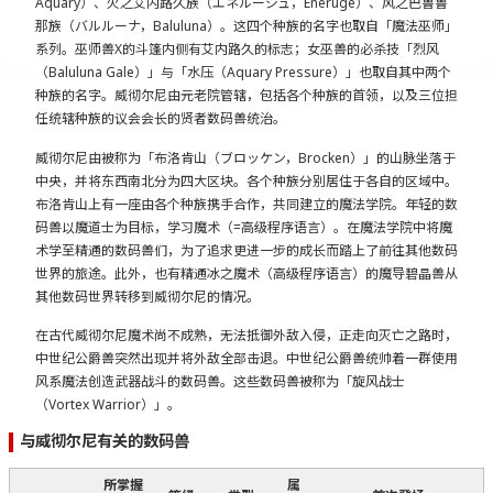
Aquary）、火之艾内路久族（エネルージュ，Eneruge）、风之巴鲁鲁
那族（バルルーナ，Baluluna）。这四个种族的名字也取自「魔法巫师」
系列。巫师兽X的斗篷内侧有艾内路久的标志；女巫兽的必杀技「烈风
（Baluluna Gale）」与「水压（Aquary Pressure）」也取自其中两个
种族的名字。威彻尔尼由元老院管辖，包括各个种族的首领，以及三位担
任统辖种族的议会会长的贤者数码兽统治。
威彻尔尼由被称为「布洛肯山（ブロッケン，Brocken）」的山脉坐落于
中央，并将东西南北分为四大区块。各个种族分别居住于各自的区域中。
布洛肯山上有一座由各个种族携手合作，共同建立的魔法学院。年轻的数
码兽以魔道士为目标，学习魔术（=高级程序语言）。在魔法学院中将魔
术学至精通的数码兽们，为了追求更进一步的成长而踏上了前往其他数码
世界的旅途。此外，也有精通冰之魔术（高级程序语言）的魔导碧晶兽从
其他数码世界转移到威彻尔尼的情况。
在古代威彻尔尼魔术尚不成熟，无法抵御外敌入侵，正走向灭亡之路时，
中世纪公爵兽突然出现并将外敌全部击退。中世纪公爵兽统帅着一群使用
风系魔法创造武器战斗的数码兽。这些数码兽被称为「旋风战士
（Vortex Warrior）」。
与威彻尔尼有关的数码兽
所掌握
属