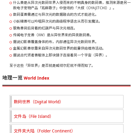
什么兽是从异次元数码世界入侵而来的不明真身的数码兽，推测来源是另一
款电子宠物产品「拓麻歌子」中登场的「大叔（OYAJITCHI）」。
数码蛋兽需通过与异次元的数据融合的方式才能进化。
小妖精兽可以吟唱异次元的高级程序语言从而引发魔法。
银角兽背后背着的红葫芦与异次元相连。
传闻电子龙兽（XW）是从异世界来的异类数码兽。
据说幻影兽覆盖身体的布，内部通往异次元数码世界。
金属幻影兽依靠来自异次元数码世界的能量供给维持活动。
据说古代贤者兽躯体上那块镜子连接着另一个宇宙（异界）。
至于这些「异世界」是否就是威彻尔尼就不得而知了。
地理一览
World Index
数码世界（Digital World）
文件岛（File Island）
文件夹大陆（Folder Continent）