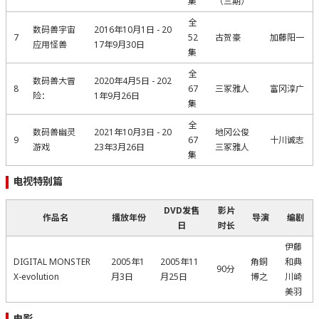
集
（三期）
全
数码兽宇宙
2016年10月1日 - 20
7
52
古贺豪
加藤阳一
应用怪兽
17年9月30日
集
全
数码兽大冒
2020年4月5日 - 202
8
67
三冢雅人
富冈淳广
险：
1年9月26日
集
全
数码兽幽灵
2021年10月3日 - 20
地冈公俊
9
67
十川诚志
游戏
23年3月26日
三冢雅人
集
电视特别篇
DVD发售
影片
作品名
播放年份
导演
编剧
日
时长
伊藤
DIGITAL MONSTER
2005年1
2005年11
角銅
和典
90分
X-evolution
月3日
月25日
博之
川崎
美羽
电影