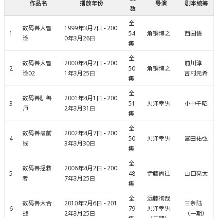
作品名
播放年份
导演
剧本统筹
数
全
数码兽大冒
1999年3月7日 - 200
1
54
角铜博之
西园悟
险
0年3月26日
集
全
数码兽大冒
2000年4月2日 - 200
前川淳
2
50
角铜博之
险02
1年3月25日
吉村元希
集
全
数码兽驯兽
2001年4月1日 - 200
3
51
贝泽幸男
小中千昭
师
2年3月31日
集
全
数码兽最前
2002年4月7日 - 200
4
50
贝泽幸男
富田祐弘
线
3年3月30日
集
全
数码兽拯救
2006年4月2日 - 200
5
48
伊藤尚往
山口亮太
者
7年3月25日
集
全
远藤彻哉
数码兽大合
2010年7月6日 - 201
三条陆
6
79
贝泽幸男
战
2年3月25日
（一期）