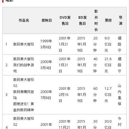
影
DVD发
BD发
片
导
作品名
首映日
票房
售日
售日
时
演
长
2001年
2015
20
9.0
细
1999年
1
数码兽大冒险
1月21
年1月
分
亿日
田
3月6日
日
9日
钟
元
守
数码兽大冒险
2001年
2015
40
21.6
细
2000年
2
我们的战争游
1月21
年1月
分
亿日
田
3月4日
戏
日
9日
钟
元
守
数码兽大冒险
02
山
2001年
2015
60
12.7
数码兽飓风登
2000年
内
3
2月16
年1月
分
亿日
陆
7月8日
重
日
9日
钟
元
超绝进化！黄
保
金的数码精神
数码兽大冒险
今
2001年
2015
30
30.0
02
2001年
村
4
11月21
年1月
分
亿日