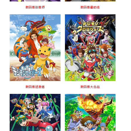
数码兽驯兽师
数码兽最前线
数码兽拯救者
数码兽大合战