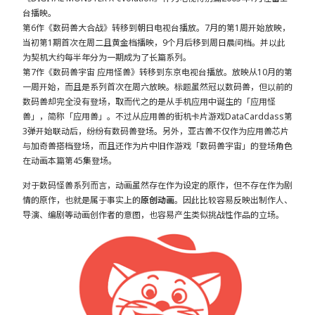
台播映。
第6作《数码兽大合战》转移到朝日电视台播放。7月的第1周开始放映，
当初第1期首次在周二且黄金档播映，9个月后移到周日晨间档。并以此
为契机大约每半年分为一期成为了长篇系列。
第7作《数码兽宇宙 应用怪兽》转移到东京电视台播放。放映从10月的第
一周开始，而且是系列首次在周六放映。标题虽然冠以数码兽，但以前的
数码兽却完全没有登场，取而代之的是从手机应用中诞生的「应用怪
兽」，简称「应用兽」。不过从应用兽的街机卡片游戏DataCarddass第
3弹开始联动后，纷纷有数码兽登场。另外，亚古兽不仅作为应用兽芯片
与加奇兽搭档登场，而且还作为片中旧作游戏「数码兽宇宙」的登场角色
在动画本篇第45集登场。
对于数码怪兽系列而言，动画虽然存在作为设定的原作，但不存在作为剧
情的原作，也就是属于事实上的
原创动画
。因此比较容易反映出制作人、
导演、编剧等动画创作者的意图，也容易产生类似挑战性作品的立场。