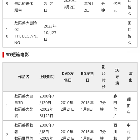
2020年
口
9
最后的进化
2月21
年9月
分
亿日
9月2日
智
纽带
日
2日
钟
元
久
数码兽大冒险
田
2023年
1
02
口
10月27
0
THE BEGINNI
智
日
NG
久
3D短篇电影
影
CG
DVD发
BD发售
片
演
作品名
上映期间
导
售日
日
时
出
演
长
数码兽大冒
2000年7
森
细
险3D
月20日
2010年
2015年
7分
田
1
田
数码兽大奖
-2002年
2月21日
1月9日
钟
信
守
赛
6月23日
广
数码兽拯救
2006年7
西
中
者
月8日
2010年
2015年
7分
川
村
2
数码世界危
-2008年
2月21日
1月9日
钟
和
哲