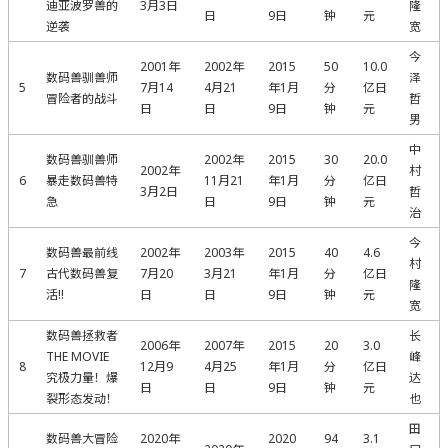
迪亚波罗兽的
3月3日
隆
日
9日
钟
元
逆袭
宽
今
2001年
2002年
2015
50
10.0
数码兽驯兽师
泽
5
7月14
4月21
年1月
分
亿日
冒险者的战斗
哲
日
日
9日
钟
元
男
中
数码兽驯兽师
2002年
2015
30
20.0
2002年
村
6
暴走数码兽特
11月21
年1月
分
亿日
3月2日
哲
急
日
9日
钟
元
治
今
数码兽最前线
2002年
2003年
2015
40
4.6
村
7
古代数码兽复
7月20
3月21
年1月
分
亿日
隆
活!!
日
日
9日
钟
元
宽
数码兽拯救者
长
2006年
2007年
2015
20
3.0
THE MOVIE
峰
8
12月9
4月25
年1月
分
亿日
究极力量！爆
达
日
日
9日
钟
元
裂形态发动！
也
田
数码兽大冒险
2020年
2020
94
3.1