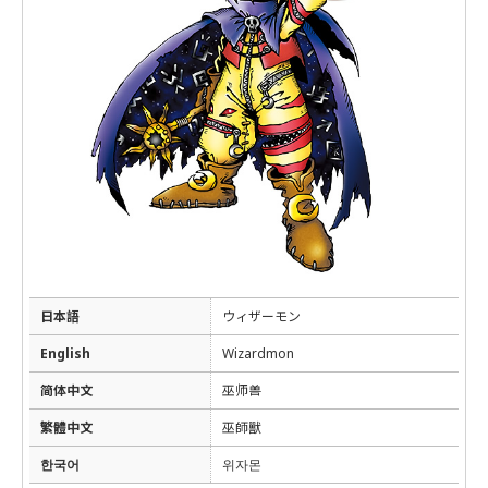
日本語
ウィザーモン
English
Wizardmon
简体中文
巫师兽
繁體中文
巫師獸
한국어
위자몬