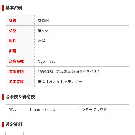
基本资料
等级
成熟期
类型
魔人型
属性
数据
所属
适应领域
NSp、NSo
首次登场
1999年3月 玩具玩具 数码兽摇摆机 3.0
名字来源
英语【Wizard】男巫，术士
必杀技＆得意技
雷云
Thunder Cloud
サンダークラウド
设定资料