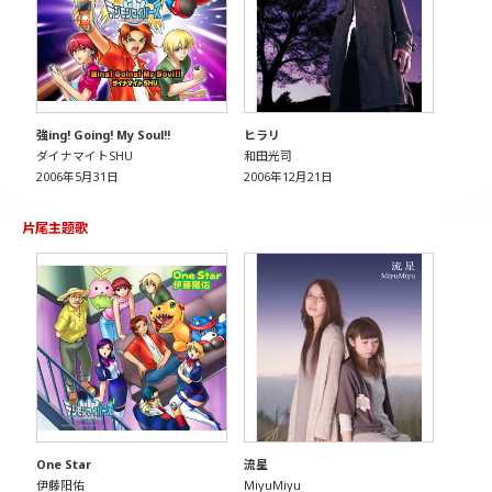
強ing! Going! My Soul!!
ヒラリ
ダイナマイトSHU
和田光司
2006年5月31日
2006年12月21日
片尾主题歌
One Star
流星
伊藤阳佑
MiyuMiyu