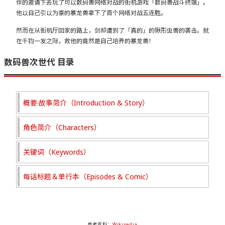
伴的邀请下去玩了可以数码兽网络对战的街机游戏「数码兽战斗终端」。
他以自己引以为豪的暴龙兽拿下了首个网络对战五连胜。
然而在从街机厅回家的路上，剑却遭到了「真的」的锹形虫兽的袭击。就
在千钧一发之际，救他的竟然是自己培养的暴龙兽！
数码兽次世代 目录
概要·故事简介（Introduction & Story）
角色简介（Characters）
关键词（Keywords）
每话标题＆单行本（Episodes & Comic）
参考资料：
Wikipedia