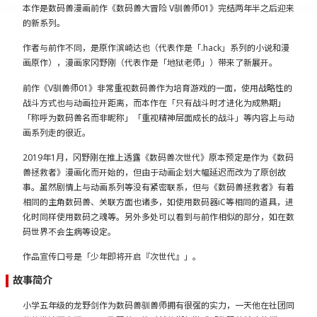
本作是数码兽漫画前作《数码兽大冒险 V驯兽师01》完结两年半之后迎来
的新系列。
作者与前作不同，是原作滨崎达也（代表作是「.hack」系列的小说和漫
画原作），漫画家冈野刚（代表作是「地狱老师」）带来了新展开。
前作《V驯兽师01》非常重视数码兽作为培育游戏的一面，使用战略性的
战斗方式也与动画拉开距离，而本作在「只有战斗时才进化为成熟期」
「称呼为数码兽名而非昵称」「重视精神层面成长的战斗」等内容上与动
画系列走的很近。
2019年1月，冈野刚在推上透露《数码兽次世代》原本预定是作为《数码
兽拯救者》漫画化而开始的，但由于动画企划大幅延迟而改为了原创故
事。虽然剧情上与动画系列等没有紧密联系，但与《数码兽拯救者》有着
相同的主角数码兽、关联方面也诸多，如使用数码器iC等相同的道具，进
化时同样使用数码之魂等。另外多处可以看到与前作相似的部分，如在数
码世界不会生病等设定。
作品宣传口号是「少年即将开启『次世代』」。
故事简介
小学五年级的龙野剑作为数码兽驯兽师拥有很强的实力，一天他在社团同