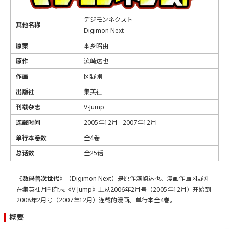
デジモンネクスト
其他名称
Digimon Next
原案
本乡昭由
原作
滨崎达也
作画
冈野刚
出版社
集英社
刊载杂志
V-Jump
连载时间
2005年12月 - 2007年12月
单行本卷数
全4卷
总话数
全25话
《
数码兽次世代
》（Digimon Next）是原作滨崎达也、漫画作画冈野刚
在集英社月刊杂志《V-Jump》上从2006年2月号（2005年12月）开始到
2008年2月号（2007年12月）连载的漫画。单行本全4巻。
概要