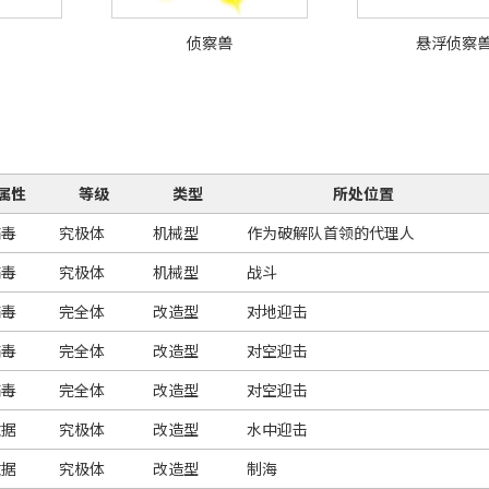
侦察兽
悬浮侦察
属性
等级
类型
所处位置
病毒
究极体
机械型
作为破解队首领的代理人
病毒
究极体
机械型
战斗
病毒
完全体
改造型
对地迎击
病毒
完全体
改造型
对空迎击
病毒
完全体
改造型
对空迎击
数据
究极体
改造型
水中迎击
数据
究极体
改造型
制海