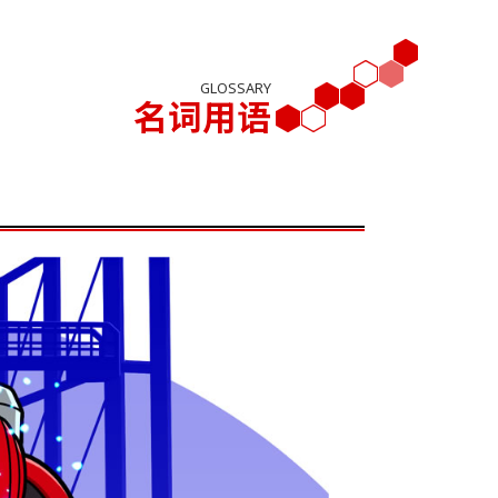
GLOSSARY
名词用语