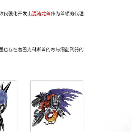
改良强化开发出
混沌龙兽
作为首领的代理
里也存在着巴克科斯兽的毒与细菌武器的