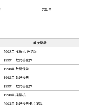
兽
忘却兽
首次登场
2002年 摇摆机 进步版
1999年 数码兽世界
1998年 数码怪兽
1998年 数码怪兽
1999年 数码兽世界
1998年 摇摆机
2003年 数码怪兽卡片游戏