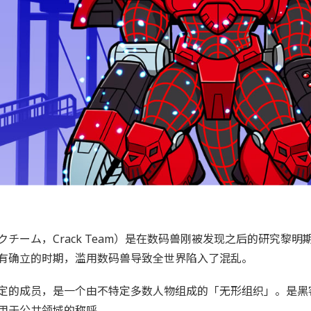
クチーム，Crack Team）是在数码兽刚被发现之后的研究黎
有确立的时期，滥用数码兽导致全世界陷入了混乱。
定的成员，是一个由不特定多数人物组成的「无形组织」。是黑
用于公共领域的称呼。