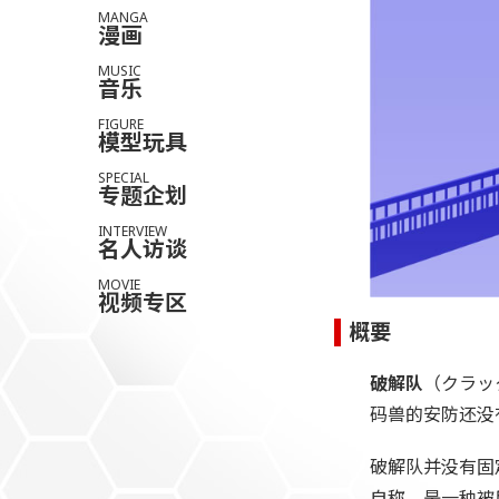
MANGA
漫画
MUSIC
音乐
FIGURE
模型玩具
SPECIAL
专题企划
INTERVIEW
名人访谈
MOVIE
视频专区
概要
破解队
（クラッ
码兽的安防还没
破解队并没有固
自称，是一种被