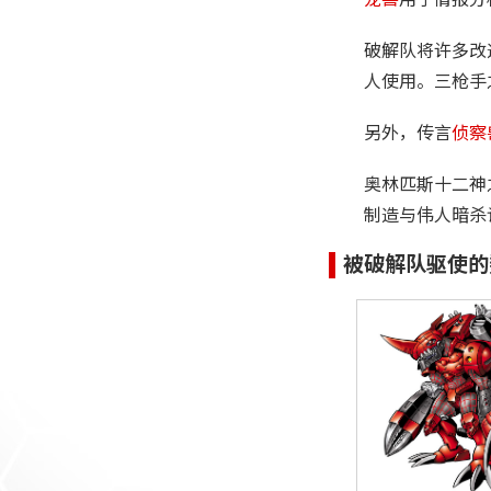
破解队将许多改
人使用。三枪手
另外，传言
侦察
奥林匹斯十二神
制造与伟人暗杀
被破解队驱使的