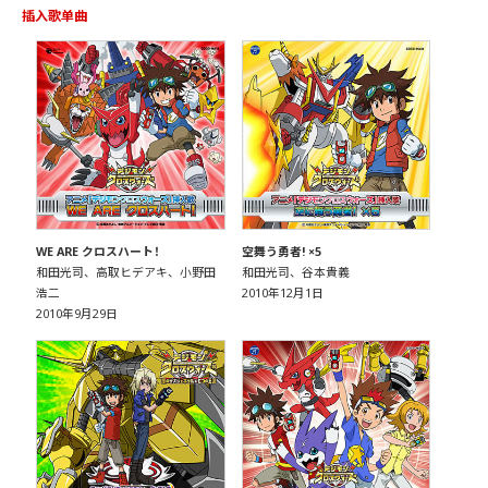
插入歌单曲
WE ARE クロスハート！
空舞う勇者! ×5
和田光司、高取ヒデアキ、小野田
和田光司、谷本貴義
浩二
2010年12月1日
2010年9月29日