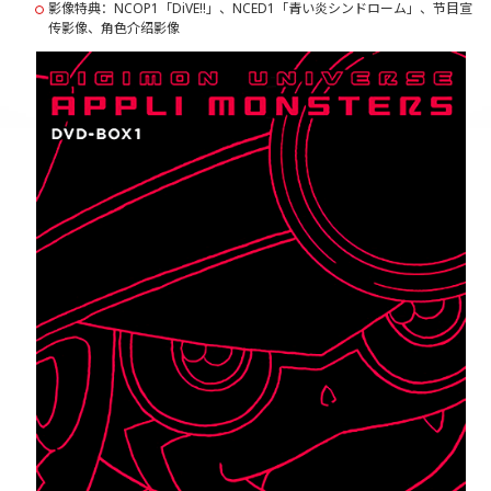
影像特典：NCOP1「DiVE!!」、NCED1「青い炎シンドローム」、节目宣
传影像、角色介绍影像