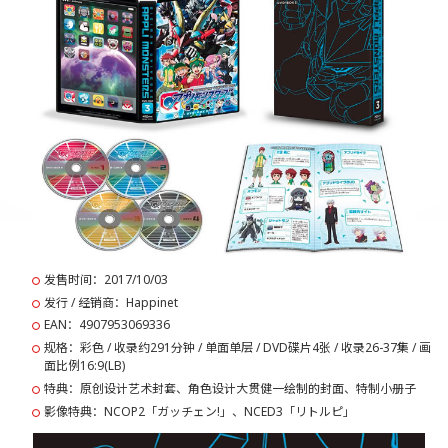
发售时间：2017/10/03
发行 / 经销商：Happinet
EAN：4907953069336
规格：彩色 / 收录约291分钟 / 单面单层 / DVD碟片4张 / 收录26-37集 / 画
面比例16:9(LB)
特典：原创设计艺术封套、角色设计大贯健一绘制的封面、特制小册子
影像特典：NCOP2「ガッチェン!」、NCED3「リトルピ」