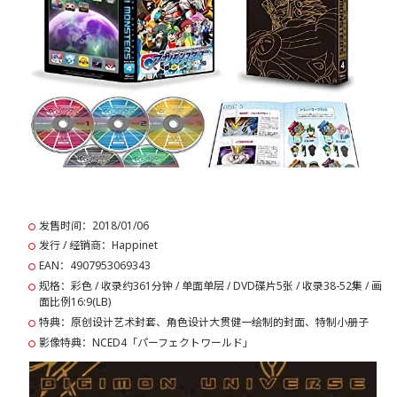
发售时间：2018/01/06
发行 / 经销商：Happinet
EAN：4907953069343
规格：彩色 / 收录约361分钟 / 单面单层 / DVD碟片5张 / 收录38-52集 / 画
面比例16:9(LB)
特典：原创设计艺术封套、角色设计大贯健一绘制的封面、特制小册子
影像特典：NCED4「パーフェクトワールド」