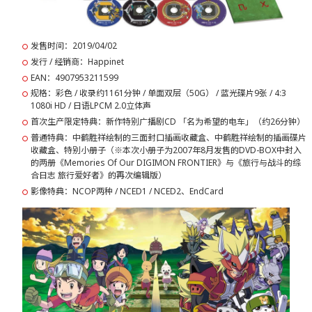
发售时间：2019/04/02
发行 / 经销商：Happinet
EAN：4907953211599
规格：彩色 / 收录约1161分钟 / 单面双层（50G） / 蓝光碟片9张 / 4:3
1080i HD / 日语LPCM 2.0立体声
首次生产限定特典：新作特别广播剧CD 「名为希望的电车」（约26分钟）
普通特典：中鹤胜祥绘制的三面封口插画收藏盒、中鹤胜祥绘制的插画碟片
收藏盒、特别小册子（※本次小册子为2007年8月发售的DVD-BOX中封入
的两册《Memories Of Our DIGIMON FRONTIER》与《旅行与战斗的综
合日志 旅行爱好者》的再次编辑版）
影像特典：NCOP两种 / NCED1 / NCED2、EndCard