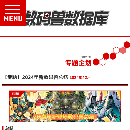
Menu
SPECIAL
专题企划
【专题】2024年新数码兽总结
2024年12月
总结