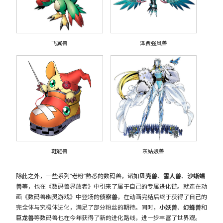
飞翼兽
泽费强风兽
鞋鞋兽
灰姑娘兽
除此之外，一些系列“老粉”熟悉的数码兽，诸如
贝壳兽
、
雪人兽
、
沙蜥蜴
兽
等，也在《数码兽界放者》中引来了属于自己的专属进化链。就连在动
画《数码兽幽灵游戏》中登场的
侦察兽
，在动画完结后终于获得了自己的
完全体与究极体进化，满足了部分粉丝的期待。同时，
小妖兽
、
幻蜂兽
和
巨龙兽
等数码兽也在今年获得了新的进化路线，进一步丰富了世界观。