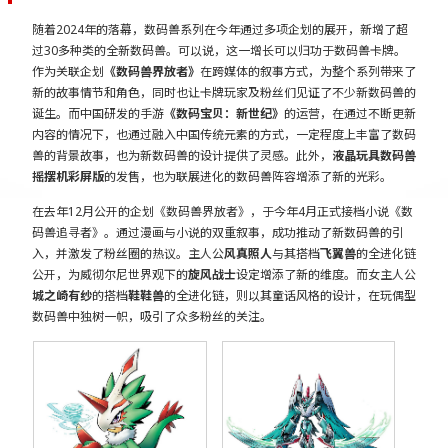
随着2024年的落幕，数码兽系列在今年通过多项企划的展开，新增了超
过30多种类的全新数码兽。可以说，这一增长可以归功于数码兽卡牌。
作为关联企划
《数码兽界放者》
在跨媒体的叙事方式，为整个系列带来了
新的故事情节和角色，同时也让卡牌玩家及粉丝们见证了不少新数码兽的
诞生。而中国研发的手游
《数码宝贝：新世纪》
的运营，在通过不断更新
内容的情况下，也通过融入中国传统元素的方式，一定程度上丰富了数码
兽的背景故事，也为新数码兽的设计提供了灵感。此外，
液晶玩具数码兽
摇摆机彩屏版
的发售，也为联展进化的数码兽阵容增添了新的光彩。
在去年12月公开的企划《数码兽界放者》，于今年4月正式接档小说《数
码兽追寻者》。通过漫画与小说的双重叙事，成功推动了新数码兽的引
入，并激发了粉丝圈的热议。主人公
风真照人
与其搭档
飞翼兽
的全进化链
公开，为威彻尔尼世界观下的
旋风战士
设定增添了新的维度。而女主人公
城之崎有纱
的搭档
鞋鞋兽
的全进化链，则以其童话风格的设计，在玩偶型
数码兽中独树一帜，吸引了众多粉丝的关注。