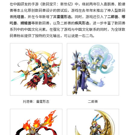
在中国研发的手游《数码宝贝：新世纪》中，继前两年引入喜鹊兽、脸谱
兽等本土化原创数码兽设计的尝试后，游戏在去年年末推出了神人型数码
兽
托塔兽
，并在今年新增了其
雷霆形态
。同时，游戏还引入了
二郎兽
、
哪
吒兽
、
嫦娥兽
等新数码兽，以及二郎兽的
疾风形态
，进一步丰富了数码兽
系列中的中国文化元素。在强化了游戏与中国文化联系的同时，为全球数
码兽粉丝提供了独特的文化输出，可以说是一石二鸟。
托塔兽：雷霆形态
二郎兽