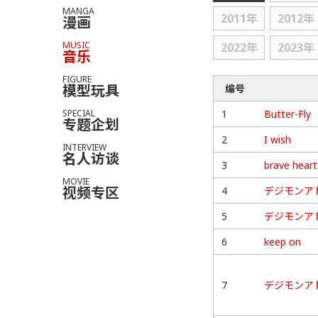
MANGA
2011年
2012年
漫画
MUSIC
2022年
2023年
音乐
FIGURE
模型玩具
编号
SPECIAL
1
Butter-Fly
专题企划
2
I wish
INTERVIEW
名人访谈
3
brave heart
MOVIE
视频专区
4
デジモンアド
5
デジモンア
6
keep on
7
デジモンア