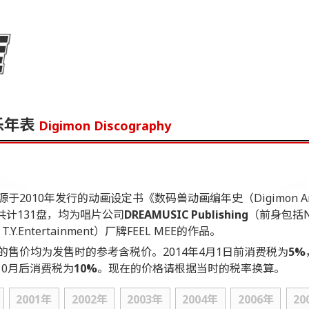
乐年表
Digimon Discography
于2010年发行的动画设定书《数码兽动画编年史（Digimon Anim
，共计131盘，均为唱片公司
DREAMUSIC Publishing
（前身包括NEC
、T.Y.Entertainment）厂牌FEEL MEE的作品。
的售价均为发售时的参考含税价。2014年4月1日前消费税为
5%
年10月后消费税为
10%
。现在的价格请根据当时的税率换算。
2001年
2002年
2003年
2004年
2006年
20