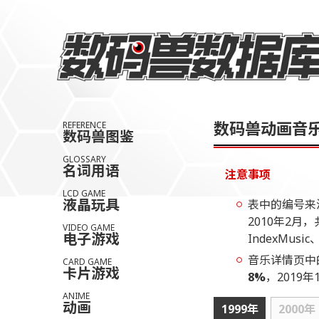
数码兽动画音
REFERENCE
数码兽图鉴
GLOSSARY
名词用语
注意事项
LCD GAME
液晶玩具
表中的编号来源
2010年2月
VIDEO GAME
电子游戏
IndexMusic
音乐详情页中
CARD GAME
卡片游戏
8%
，2019
ANIME
动画
1999年
2000年