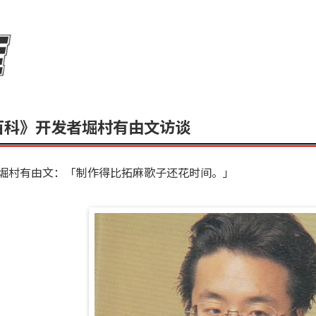
百科》开发者堀村有由文访谈
堀村有由文：「制作得比拓麻歌子还花时间。」