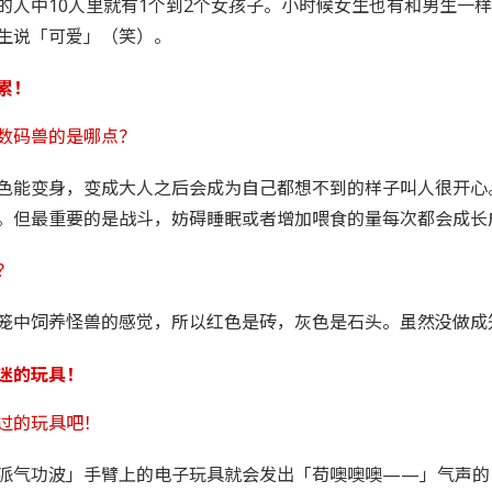
的人中10人里就有1个到2个女孩子。小时候女生也有和男生一
生说「可爱」（笑）。
累！
数码兽的是哪点？
色能变身，变成大人之后会成为自己都想不到的样子叫人很开心
。但最重要的是战斗，妨碍睡眠或者增加喂食的量每次都会成长
？
笼中饲养怪兽的感觉，所以红色是砖，灰色是石头。虽然没做成
迷的玩具！
过的玩具吧！
派气功波」手臂上的电子玩具就会发出「苟噢噢噢——」气声的