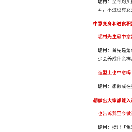
堀村
：至今购买
斗，不过也有女
中意变身和进食积
堀村先生最中意
堀村
：首先是角
少会养成什么样
造型上也中意吗
堀村
：想做成在
想做出大家都能入
也告诉我至今做
堀村
：摆出「龟