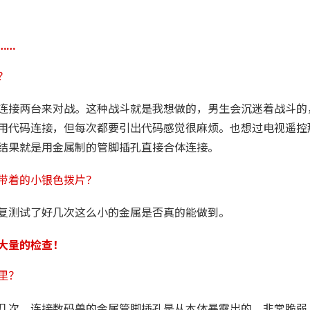
……
？
连接两台来对战。这种战斗就是我想做的，男生会沉迷着战斗的
用代码连接，但每次都要引出代码感觉很麻烦。也想过电视遥控
结果就是用金属制的管脚插孔直接合体连接。
带着的小银色拨片？
复测试了好几次这么小的金属是否真的能做到。
大量的检查！
里？
几次。连接数码兽的金属管脚插孔是从本体暴露出的，非常脆弱