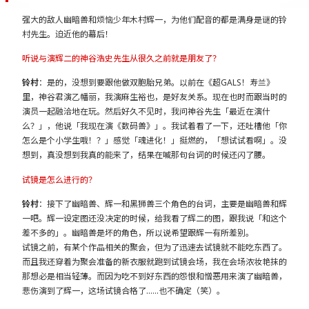
强大的敌人幽暗兽和烦恼少年木村辉一，为他们配音的都是满身是谜的铃
村先生。迫近他的幕后！
听说与演辉二的神谷浩史先生从很久之前就是朋友了？
铃村
：是的，没想到要跟他做双胞胎兄弟。以前在《超GALS！寿兰》
里，神谷君演乙幡丽，我演麻生裕也，是好友关系。现在也时而跟当时的
演员一起融洽地在玩。然后好久不见时，我问神谷先生「最近在演什
么？」，他说「我现在演《数码兽》」。我试着看了一下，还吐槽他「你
怎么是个小学生哦！？」感觉「魂进化！」挺燃的，「想试试看啊」。没
想到，真没想到我真的能来了，结果在喊那句台词的时候还闪了腰。
试镜是怎么进行的？
铃村
：接下了幽暗兽、辉一和黑狮兽三个角色的台词，主要是幽暗兽和辉
一吧。辉一设定图还没决定的时候，给我看了辉二的图，跟我说「和这个
差不多的」。幽暗兽是坏的角色，所以说希望跟辉一有所差别。
试镜之前，有某个作品相关的聚会，但为了迅速去试镜就不能吃东西了。
而且我还穿着为聚会准备的新衣服就跑到试镜会场，我在会场浓妆艳抹的
那想必是相当轻薄。而因为吃不到好东西的怨恨和憎恶用来演了幽暗兽，
悲伤演到了辉一，这场试镜合格了……也不确定（笑）。