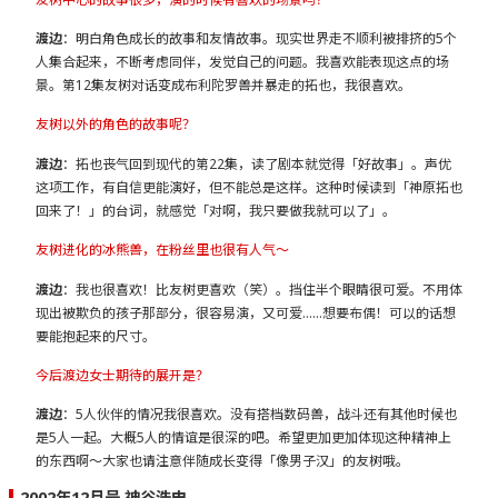
渡边
：明白角色成长的故事和友情故事。现实世界走不顺利被排挤的5个
人集合起来，不断考虑同伴，发觉自己的问题。我喜欢能表现这点的场
景。第12集友树对话变成布利陀罗兽并暴走的拓也，我很喜欢。
友树以外的角色的故事呢？
渡边
：拓也丧气回到现代的第22集，读了剧本就觉得「好故事」。声优
这项工作，有自信更能演好，但不能总是这样。这种时候读到「神原拓也
回来了！」的台词，就感觉「对啊，我只要做我就可以了」。
友树进化的冰熊兽，在粉丝里也很有人气～
渡边
：我也很喜欢！比友树更喜欢（笑）。挡住半个眼睛很可爱。不用体
现出被欺负的孩子那部分，很容易演，又可爱……想要布偶！可以的话想
要能抱起来的尺寸。
今后渡边女士期待的展开是？
渡边
：5人伙伴的情况我很喜欢。没有搭档数码兽，战斗还有其他时候也
是5人一起。大概5人的情谊是很深的吧。希望更加更加体现这种精神上
的东西啊～大家也请注意伴随成长变得「像男子汉」的友树哦。
2002年12月号 神谷浩史