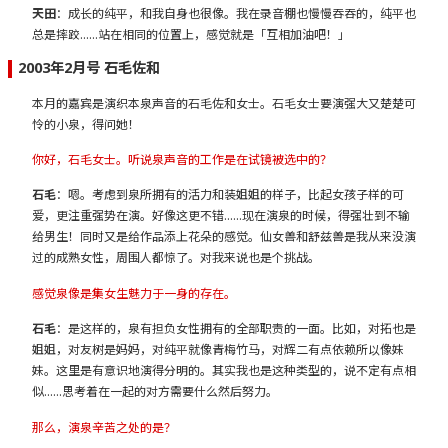
天田
：成长的纯平，和我自身也很像。我在录音棚也慢慢吞吞的，纯平也
总是摔跤……站在相同的位置上，感觉就是「互相加油吧！」
2003年2月号 石毛佐和
本月的嘉宾是演织本泉声音的石毛佐和女士。石毛女士要演强大又楚楚可
怜的小泉，得问她！
你好，石毛女士。听说泉声音的工作是在试镜被选中的？
石毛
：嗯。考虑到泉所拥有的活力和装姐姐的样子，比起女孩子样的可
爱，更注重强势在演。好像这更不错……现在演泉的时候，得强壮到不输
给男生！同时又是给作品添上花朵的感觉。仙女兽和舒兹兽是我从来没演
过的成熟女性，周围人都惊了。对我来说也是个挑战。
感觉泉像是集女生魅力于一身的存在。
石毛
：是这样的，泉有担负女性拥有的全部职责的一面。比如，对拓也是
姐姐，对友树是妈妈，对纯平就像青梅竹马，对辉二有点依赖所以像妹
妹。这里是有意识地演得分明的。其实我也是这种类型的，说不定有点相
似……思考着在一起的对方需要什么然后努力。
那么，演泉辛苦之处的是？