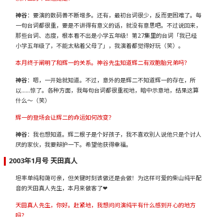
神谷
：要演的数码兽不断增多。还有，最初台词很少，反而更困难了。每
一句台词都很重，要是不讲得有意义的话，就没有意思吧。不过说回来，
那些台词、态度，根本看不出是小学五年级！第27集里的台词「我已经
小学五年级了，不能太粘着父母了」，我演着都觉得好玩（笑）。
本月终于阐明了和辉一的关系。神谷先生知道辉二有双胞胎兄弟吗？
神谷
：嗯，一开始就知道。不过，意外的是辉二不知道辉一的存在，所
以……惊了。各种方面，我每句台词都很重视地，暗中示意地，结果这算
什么～（笑）
辉一的登场会让辉二的命运如何改变？
神谷
：我也想知道。辉二根子是个好孩子，我不喜欢别人说他只是个讨人
厌的家伙，我要辩护一下。希望他获得幸福。
2003年1月号 天田真人
坦率单纯和蔼可亲，但关键时刻该做还是会做！为这样可爱的柴山纯平配
音的天田真人先生，本月来做客了❤
天田真人先生，你好。赶紧地，我想问问演纯平有什么感到开心的地方
吗？