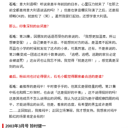
石毛
：意大利语啊！听说泉是半年前回的日本，心里压力就来了「在那之
前全都是用意大利语说话的吗！？」但是在录音棚实际演了之后，还是挺
顺畅OK的，就放松了（笑）。虽然我很打起劲，还想学意大利语。
那么，印象深刻的台词是？
石毛
：第26集，因朋友的话语而受伤的泉说的，「我想更加温柔，所以
想要变强！」。自己要是不从容，不能想到对方的话，是温柔不起来的。
而且在小学的时候就发现了这点的小泉，可真厉害。还有，不是泉说的，
第29集变成一团追过来的十数兽说的，「逃吧，逃吧。逃跑的家伙必定
会被逼死！」这台词也让我忘不掉。我觉得「就是这样！」，感觉真是深
刻的台词。
最后，粉丝间也讨论得很火，石毛小姐觉得跟泉最合适的是谁？
石毛
：最推荐的是纯平！平时傻乎乎的，但其实是很稳重的吧。第21集
中拓也和辉二吵架时，也会说「这是挺好的平衡」，这不说得挺好的吗！
这是其他成员不怎么说得出的词啊。我认为这正因为是仔细观察四周的纯
平，才能说得出的台词。但是，看泉的态度，有希望的男生或许是辉
二……正因如此，我推纯平；正因立场薄弱，我才想支持。我想泉对纯平
脸红的场景肯定会有的！
2003年3月号 铃村健一