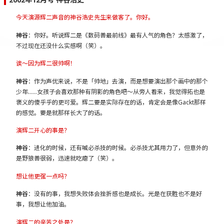
今天演源辉二声音的神谷浩史先生来做客了。你好。
神谷
：你好。听说辉二是《数码兽最前线》最有人气的角色？太感激了，
不过现在还没什么实感啊（笑）。
诶～因为辉二很帅啊！
神谷
：作为声优来说，不是「帅地」去演，而是想要演出那个画中的那个
少年……女孩子会喜欢那种有阴影的角色吧～从旁人看来，我觉得拓也是
褒义的傻乎乎的更可爱。辉二要是实际存在的话，肯定会是像Gackt那样
的感觉。要是就那样长大了的话。
演辉二开心的事是？
神谷
：进化的时候，还有喊必杀技的时候。必杀技尤其用力了，但意外的
是野狼兽很弱，迅速就吃瘪了（笑）。
想让他更强一点吗？
神谷
：没有的事，我想失败体会挫折感也是成长。光是在获胜也不是好
事，我想让他加油。
演辉二的辛苦之处是？