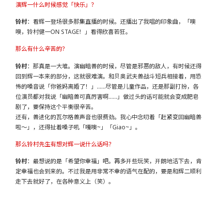
演辉一什么时候感觉「快乐」？
铃村
：看辉一登场很多那集直播的时候。还播出了我唱的印象曲，「噢
噢，铃村健一ON STAGE！」看得欣喜若狂。
那么有什么辛苦的？
铃村
：那真是一大堆。演幽暗兽的时候，尽管是邪恶的敌人，有时候还得
回到辉一本来的部分，这就很难演。和贝奥武夫兽战斗短兵相接着，用恐
怖的嗓音说「你爸妈离婚了！」……尽管是儿童作品，还是那副打扮，各
位演员都对我说「幽暗兽可真厉害啊……」做过头的话可能就会变成肥皂
剧了，要保持这个平衡很辛苦。
还有，兽进化的瓦尔格兽声音也很费劲。我心中念叨着「赶紧变回幽暗兽
啦～」，还得扯着嗓子吼「嘎噢~」「Giao~」。
那么铃村先生有想对辉一说什么话吗？
铃村
：最想说的是「希望你幸福」吧。再多开些玩笑，开朗地活下去，肯
定幸福也会到来的。不过我是用非常不幸的语气在配的，要是和辉二顺利
走下去就好了，在各种意义上（笑）。