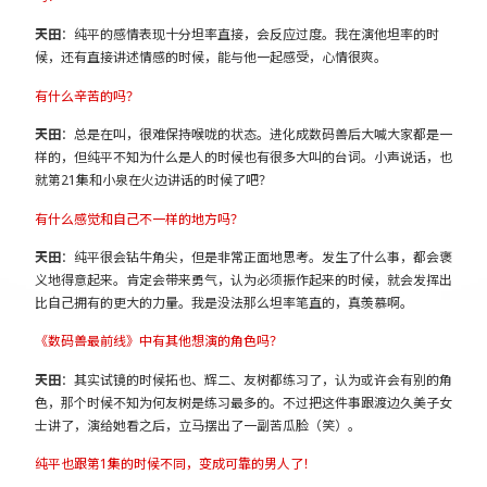
天田
：纯平的感情表现十分坦率直接，会反应过度。我在演他坦率的时
候，还有直接讲述情感的时候，能与他一起感受，心情很爽。
有什么辛苦的吗？
天田
：总是在叫，很难保持喉咙的状态。进化成数码兽后大喊大家都是一
样的，但纯平不知为什么是人的时候也有很多大叫的台词。小声说话，也
就第21集和小泉在火边讲话的时候了吧？
有什么感觉和自己不一样的地方吗？
天田
：纯平很会钻牛角尖，但是非常正面地思考。发生了什么事，都会褒
义地得意起来。肯定会带来勇气，认为必须振作起来的时候，就会发挥出
比自己拥有的更大的力量。我是没法那么坦率笔直的，真羡慕啊。
《数码兽最前线》中有其他想演的角色吗？
天田
：其实试镜的时候拓也、辉二、友树都练习了，认为或许会有别的角
色，那个时候不知为何友树是练习最多的。不过把这件事跟渡边久美子女
士讲了，演给她看之后，立马摆出了一副苦瓜脸（笑）。
纯平也跟第1集的时候不同，变成可靠的男人了！