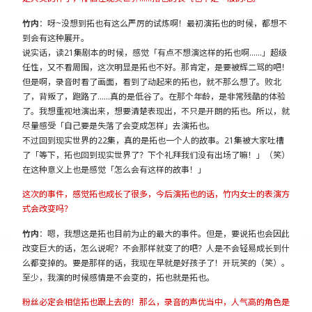
竹内
：呀~没想到拓也有这么严厉的试炼啊！最初演拓也的时候，都想不
到会有这种展开。
说实话，读21集剧本的时候，感觉「有点不想演这样的拓也啊……」超级
任性，又不看周围，这次明显是拓也不好。那肯定，是要被辉二骂的吧！
但是啊，录音时看了画面，看到了动起来的拓也，就不那么想了。败北
了，背叛了，跑路了……真的是低谷了。在那个年龄，是非常残酷的体验
了。我想重视地演出来，想要清楚表现出，不只是开朗的拓也。所以，就
尽量感受「自己要是失落了会变成怎样」去演拓也。
不过回到现实世界的22集，真的是拓也一个人的故事。21集被大家吐槽
了「等下，拓也回到现实世界了？下个礼拜我们没有出场了嘛！」（笑）
在这种意义上也是感觉「怎么会有这样的故事！」
这次的事件，感觉拓也成长了很多，今后演拓也的话，竹内女士的表演方
式会改变吗？
竹内
：嗯，我想这是拓也目前为止的最大的事件。但是，要说拓也会因此
改变巨大的话，怎么说呢？不会那样就变了的吧？人是不会轻易成长到什
么都变掉的。要是那样的话，我现在早就是好孩子了！开玩笑的（笑）。
至少，我演的时候感情是不会变的，拓也就是拓也。
粉丝必定会相信拓也跟上去的！那么，录音的声优当中，人气高的角色是