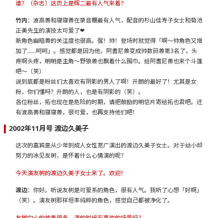
谁？（杂志）这页上是辉二最有人气来着？
竹内
：波高兽和寝寝兽在录音棚最有人气，配音的杉山佳寿子女士和菊池
正美先生的演技太可爱了❤
新角色幽暗兽的关注度也很高。强！帅！登场时就觉得「啊～帅角色又增
加了……呵呵」。感觉都是因为他，阿耆尼兽变成帅数码兽第3名了，头
疼啊头疼，明明是主角～野狼兽也飘着什么围巾。给阿耆尼兽也来个斗篷
吧～（笑）
说到底都是粉丝们太喜欢有阴影的男人了啊！开朗的最好了！尤其是女
粉，你们懂吗？开朗的人，也是有阴影的（笑）。
各位粉丝，拓也现在是危险的时期，请把鼓励的明信片寄给拓也君吧。还
有波高兽和寝寝兽，很可爱，也再支持他们吧！
2002年11月号 渡边久美子
这次的嘉宾是从少年到成人女性宽广演出的渡边久美子女士。对于幼小却
努力的冰见友树，是怀着什么心情演的呢？
今天演友树的渡边久美子女士来了。欢迎！
渡边
：你好。听说友树是可爱系的角色，很有人气。我听了心想「好啊」
（笑）。演友树那样坦率纯粹的角色，感觉自己都被净化了。
友树中心的故事很多，演的时候有喜欢的场景吗？