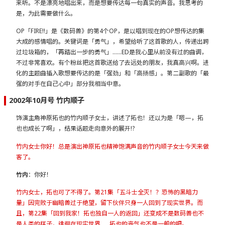
来听。不是漂亮地唱出来，而是想要传达每一句真实的声音。我思考的
是，为此需要做什么。
OP「FIRE!!」是《数码兽》的第4个OP，是以唱到现在的OP想传达的集
大成的感情唱的。关键词是「勇气」，希望给听了这首歌的人，传递出跨
过垃圾箱的，「再踏出一步的勇气」……ED是我心里从前没有过的曲调，
不过非常喜欢。有个粉丝把这首歌送给了去远处的朋友，我真高兴啊。进
化的主题曲插入歌想要传达的是「强劲」和「高扬感」。第二副歌的「最
强的对手在自己心中」部分我相当中意。
2002年10月号 竹内顺子
饰演主角神原拓也的竹内顺子女士，讲述了拓也！还以为是「嗯—，拓
也也成长了啊」，结果话题走向意外的展开!?
竹内女士你好！总是演出神原拓也精神饱满声音的竹内顺子女士今天来做
客了。
竹内
：你好！
竹内女士，拓也可了不得了。第21集「五斗士全灭！？恐怖的黑暗力
量」因完败于幽暗兽过于绝望，留下伙伴只身一人回到了现实世界。而
且，第22集「回到我家！拓也独自一人的返回」还变成不是数码兽也不
是人类的样子，徘徊在现实世界……拓也的丧气也不是一般的吧。