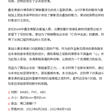
场感，还特别充实了必杀技效果。
叠龙兽是XV兽和刺钉兽联展进化的龙人型数码兽。以V仔兽系的躯体为基
础加上昆虫系装甲的设计体现了要素混合叠加的魅力，掌动就按照这样的
印象进行立体化。
进化Bank中叠龙兽配合着插入歌，从腰部展开炮身乱射的场面想必给大
家留下了深刻印象。掌动为了稍微再现必杀技「亡命冲击波」的震撼，附
带了从炮口猛烈喷出的火花效果。
黑战斗暴龙兽是100座黑暗之塔的产物，作为前作主角究极体的黑色版本
这本身就是非常犯规的设计。拥有黑暗之塔数码兽原本不具备的「心」并
为此陷入苦恼、充满黑暗英雄的声线等，让其成为一个充满魅力的反派。
而且为了再现必杀技「黑暗盖亚之力」，本次附带了全新效果附件，通过
与本体比较显得非常大，很有震撼效果。本次商品中，还附带了对黑战斗
暴龙兽的诞生起到重要作用的5座黑暗之塔附件。虽然远没有100座，但
玩家应该能感受到剧中的氛围。
材质：MABS、PVC、ABS
大小：高约8cm×宽约5cm
食品：嚼口香糖1个
预售时间：2022年6月28日 - 2022年8月16日