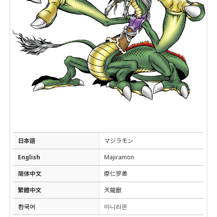
日本語
マジラモン
English
Majiramon
简体中文
摩仁罗兽
繁體中文
天龍獸
한국어
마니라몬