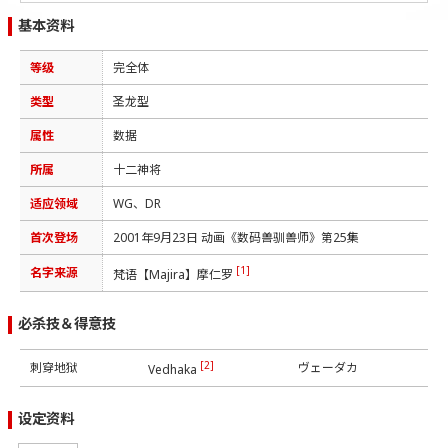
基本资料
等级
完全体
类型
圣龙型
属性
数据
所属
十二神将
适应领域
WG、DR
首次登场
2001年9月23日 动画《数码兽驯兽师》第25集
[1]
名字来源
梵语【Majira】摩仁罗
必杀技＆得意技
[2]
刺穿地狱
ヴェーダカ
Vedhaka
设定资料