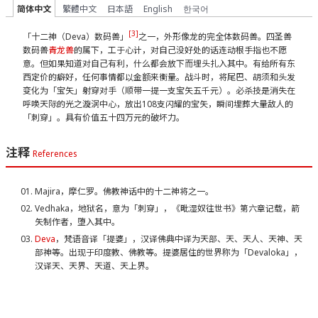
简体中文
繁體中文
日本語
English
한국어
[3]
「十二神（Deva）数码兽」
之一，外形像龙的完全体数码兽。四圣兽
数码兽
青龙兽
的属下，工于心计，对自己没好处的话连动根手指也不愿
意。但如果知道对自己有利，什么都会放下而埋头扎入其中。有给所有东
西定价的癖好，任何事情都以金额来衡量。战斗时，将尾巴、胡须和头发
变化为「宝矢」射穿对手（顺带一提一支宝矢五千元）。必杀技是消失在
呼唤天际的光之漩涡中心，放出108支闪耀的宝矢，瞬间埋葬大量敌人的
「刺穿」。具有价值五十四万元的破坏力。
注释
References
Majira，摩仁罗。佛教神话中的十二神将之一。
Vedhaka，地狱名，意为「刺穿」，《毗湿奴往世书》第六章记载，箭
矢制作者，堕入其中。
Deva
，梵语音译「提婆」，汉译佛典中译为天部、天、天人、天神、天
部神等。出现于印度教、佛教等。提婆居住的世界称为「Devaloka」，
汉译天、天界、天道、天上界。