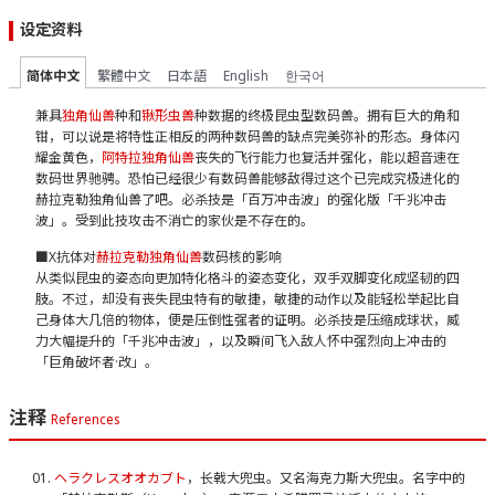
设定资料
简体中文
繁體中文
日本語
English
한국어
兼具
独角仙兽
种和
锹形虫兽
种数据的终极昆虫型数码兽。拥有巨大的角和
钳，可以说是将特性正相反的两种数码兽的缺点完美弥补的形态。身体闪
耀金黄色，
阿特拉独角仙兽
丧失的飞行能力也复活并强化，能以超音速在
数码世界驰骋。恐怕已经很少有数码兽能够敌得过这个已完成究极进化的
赫拉克勒独角仙兽了吧。必杀技是「百万冲击波」的强化版「千兆冲击
波」。受到此技攻击不消亡的家伙是不存在的。
■X抗体对
赫拉克勒独角仙兽
数码核的影响
从类似昆虫的姿态向更加特化格斗的姿态变化，双手双脚变化成坚韧的四
肢。不过，却没有丧失昆虫特有的敏捷，敏捷的动作以及能轻松举起比自
己身体大几倍的物体，便是压倒性强者的证明。必杀技是压缩成球状，威
力大幅提升的「千兆冲击波」，以及瞬间飞入敌人怀中强烈向上冲击的
「巨角破坏者·改」。
注释
References
ヘラクレスオオカブト
，长戟大兜虫。又名海克力斯大兜虫。名字中的