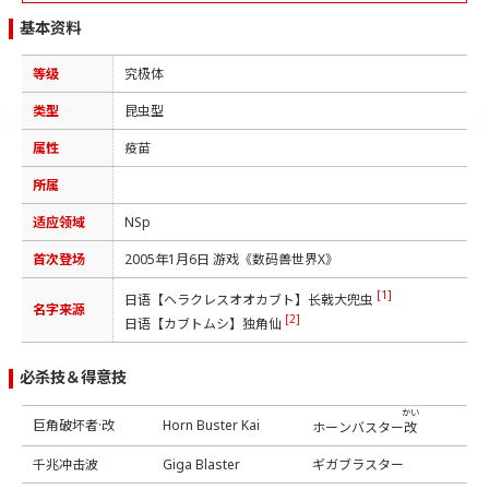
基本资料
等级
究极体
类型
昆虫型
属性
疫苗
所属
适应领域
NSp
首次登场
2005年1月6日 游戏《数码兽世界X》
[1]
日语【ヘラクレスオオカブト】长戟大兜虫
名字来源
[2]
日语【カブトムシ】独角仙
必杀技＆得意技
かい
巨角破坏者·改
Horn Buster Kai
ホーンバスター
改
千兆冲击波
Giga Blaster
ギガブラスター