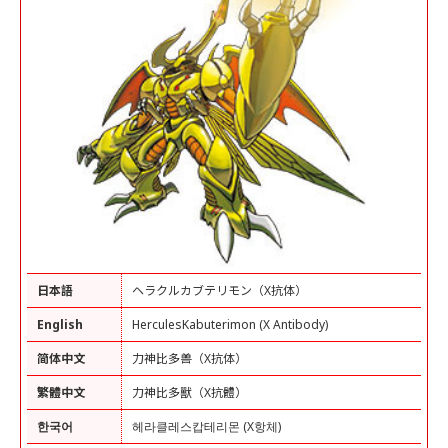
日本語
ヘラクルカブテリモン（X抗体）
English
HerculesKabuterimon (X Antibody)
简体中文
力神比多兽（X抗体）
繁體中文
力神比多獸（X抗體）
한국어
헤라클레스캅테리몬 (X항체)