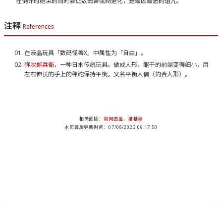
在倒计时结束的同时会让数码兽强制退化，是最凶最恶的诅咒。
注释
References
在液晶玩具「数码怪兽X」中属性为「自由」。
弥次郎兵衛
，一种日本传统玩具。做成人形，躯干的前端变得细小，用
左右伸长的手上的秤砣保持平衡。又名平衡人偶（釣合人形）。
相关链接：
官网图鉴
、
维基兽
本页最后更新时间：07/08/2023 09:17:50