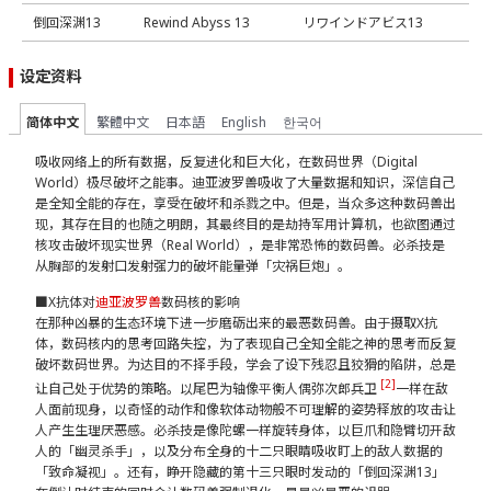
倒回深渊13
Rewind Abyss 13
リワインドアビス13
设定资料
简体中文
繁體中文
日本語
English
한국어
吸收网络上的所有数据，反复进化和巨大化，在数码世界（Digital
World）极尽破坏之能事。迪亚波罗兽吸收了大量数据和知识，深信自己
是全知全能的存在，享受在破坏和杀戮之中。但是，当众多这种数码兽出
现，其存在目的也随之明朗，其最终目的是劫持军用计算机，也欲图通过
核攻击破坏现实世界（Real World），是非常恐怖的数码兽。必杀技是
从胸部的发射口发射强力的破坏能量弹「灾祸巨炮」。
■X抗体对
迪亚波罗兽
数码核的影响
在那种凶暴的生态环境下进一步磨砺出来的最恶数码兽。由于摄取X抗
体，数码核内的思考回路失控，为了表现自己全知全能之神的思考而反复
破坏数码世界。为达目的不择手段，学会了设下残忍且狡猾的陷阱，总是
[2]
让自己处于优势的策略。以尾巴为轴像平衡人偶弥次郎兵卫
一样在敌
人面前现身，以奇怪的动作和像软体动物般不可理解的姿势释放的攻击让
人产生生理厌恶感。必杀技是像陀螺一样旋转身体，以巨爪和隐臂切开敌
人的「幽灵杀手」，以及分布全身的十二只眼睛吸收盯上的敌人数据的
「致命凝视」。还有，睁开隐藏的第十三只眼时发动的「倒回深渊13」