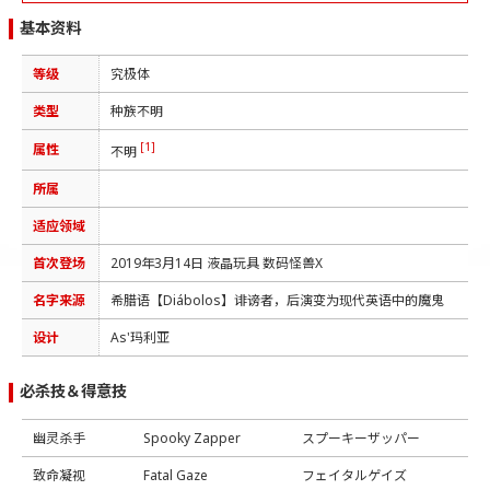
基本资料
等级
究极体
类型
种族不明
[1]
属性
不明
所属
适应领域
首次登场
2019年3月14日 液晶玩具 数码怪兽X
名字来源
希腊语【Diábolos】诽谤者，后演变为现代英语中的魔鬼
设计
As'玛利亚
必杀技＆得意技
幽灵杀手
Spooky Zapper
スプーキーザッパー
致命凝视
Fatal Gaze
フェイタルゲイズ