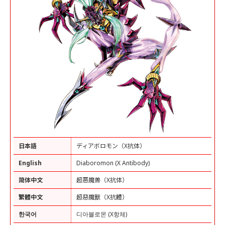
日本語
ディアボロモン（X抗体）
English
Diaboromon (X Antibody)
简体中文
超恶魔兽（X抗体）
繁體中文
超惡魔獸（X抗體）
한국어
디아블로몬 (X항체)