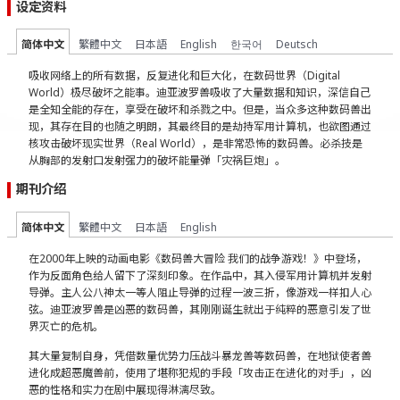
设定资料
简体中文
繁體中文
日本語
English
한국어
Deutsch
吸收网络上的所有数据，反复进化和巨大化，在数码世界（Digital
World）极尽破坏之能事。迪亚波罗兽吸收了大量数据和知识，深信自己
是全知全能的存在，享受在破坏和杀戮之中。但是，当众多这种数码兽出
现，其存在目的也随之明朗，其最终目的是劫持军用计算机，也欲图通过
核攻击破坏现实世界（Real World），是非常恐怖的数码兽。必杀技是
从胸部的发射口发射强力的破坏能量弹「灾祸巨炮」。
期刊介绍
简体中文
繁體中文
日本語
English
在2000年上映的动画电影《数码兽大冒险 我们的战争游戏！》中登场，
作为反面角色给人留下了深刻印象。在作品中，其入侵军用计算机并发射
导弹。主人公八神太一等人阻止导弹的过程一波三折，像游戏一样扣人心
弦。迪亚波罗兽是凶恶的数码兽，其刚刚诞生就出于纯粹的恶意引发了世
界灭亡的危机。
其大量复制自身，凭借数量优势力压战斗暴龙兽等数码兽，在地狱使者兽
进化成超恶魔兽前，使用了堪称犯规的手段「攻击正在进化的对手」，凶
恶的性格和实力在剧中展现得淋漓尽致。