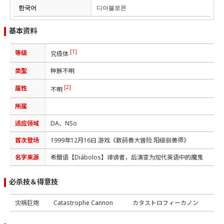
한국어
디아블로몬
基本资料
[1]
等级
究极体
类型
种族不明
[2]
属性
不明
所属
适应领域
DA、NSo
首次登场
1999年12月16日 游戏《数码兽大冒险 阳级驯兽师》
名字来源
希腊语【Diábolos】诽谤者，后演变为现代英语中的魔鬼
必杀技＆得意技
灾祸巨炮
Catastrophe Cannon
カタストロフィーカノン