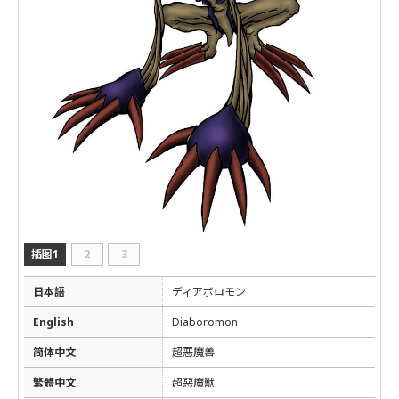
插图1
2
3
日本語
ディアボロモン
English
Diaboromon
简体中文
超恶魔兽
繁體中文
超惡魔獸