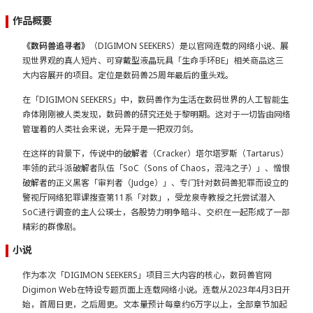
作品概要
《数码兽追寻者》
（DIGIMON SEEKERS）是以官网连载的网络小说、展
现世界观的真人短片、可穿戴型液晶玩具「生命手环BE」相关商品这三
大内容展开的项目。定位是数码兽25周年最后的重头戏。
在「DIGIMON SEEKERS」中，数码兽作为生活在数码世界的人工智能生
命体刚刚被人类发现，数码兽的研究还处于黎明期。这对于一切皆由网络
管理着的人类社会来说，无异于是一把双刃剑。
在这样的背景下，传说中的破解者（Cracker）塔尔塔罗斯（Tartarus）
率领的武斗派破解者队伍「SoC（Sons of Chaos，混沌之子）」、憎恨
破解者的正义黑客「审判者（Judge）」、专门针对数码兽犯罪而设立的
警视厅网络犯罪课搜查第11系「对数」，受龙泉寺教授之托尝试潜入
SoC进行调查的主人公瑛士，各股势力明争暗斗、交织在一起形成了一部
精彩的群像剧。
小说
作为本次「DIGIMON SEEKERS」项目三大内容的核心，数码兽官网
Digimon Web在特设专题页面上连载网络小说。连载从2023年4月3日开
始，首周日更，之后周更。文本量预计每章约6万字以上，全部章节加起