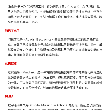
GriMM​是一款全球通讯工具。作为信息收集、个人交易、众包场所，世
界各地的人们都在使用。​也是破解者们特别喜欢使用的社交网络，但存在
网络上无法无天的一面，如进行破解工作订单业务、非法捕获数码兽、改
装数码兽坞等黑市交易。​
阿巴丁电子
阿巴丁电子（Abadin Electronics）是由龙泉寺智则创立的世界级IT企
业。在数字网络设备及电子终端领域占据世界领先的市场份额。另外，虽
然没有公开，但该企业在数码兽以及数码世界的研究方面拥有最尖端的技
术，并拥有隐匿的高安全级别的实验室。
意识链接
意识链接（Mindlink）是一种将数码兽连接器用户的精神数据化并传送到
数码兽的数码核上的技术、方法名称。通过意识链接，使用者与数码兽融
为一体，可以在数字空间活动。精神传送是有时间限制的，数码兽的成长
阶段越高，时间限制越短。过度的数码兽进化会压迫活动时间。
DMIA
数字活动中失踪（Digital Missing In Action）的缩写。指超过了意识链