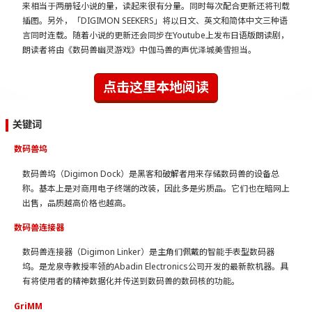
来相当于两册轻小说的量，读起来很有分量。同时每次配合更新还将刊载
插图。另外，「DIGIMON SEEKERS」将以日文、英文和简体中文三种语
言同时连载。随着小说的更新还会同步在Youtube上发布日语版朗读剧，
朗读者将由《数码兽幽灵游戏》中伽马兽的声优泽城美雪担当。
点击这里本地阅读
关键词
数码兽坞
数码兽坞（Digimon Dock）是黑客和破解者用来存储数码兽的设备总
称。​基本上是对商用电子终端的改装，因此多是劣质品。​它们也在暗网上
出售，品质越高价格也越高。​
数码兽连接器
数码兽连接器（Digimon Linker）是主角们佩戴的智能手表型数码器
坞。是龙泉寺教授率领的Abadin Electronics公司开发的最新款机器。具
有将使用者的精神数据化并传送到数码兽的数码核的功能。
GriMM​