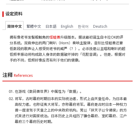
设定资料
简体中文
繁體中文
日本語
English
한국어
Deutsch
拥有像老爷发髻般触角的
怪蛙兽
升级版本。据说最初诞生自卡拉OK的评
分系统。双肩伸出的两门喇叭（Horn）奏响主旋律，音阶比怪蛙兽还要
低数段的歌声让人感受到老爷的威严（？）。必杀技是以主唱和喇叭的超
低频率振动将构成敌人身体的数据破坏掉的「花腔音调」。但是，根据对
手的不同，低频好像反而有利于他们的健康。
注释
References
在游戏《数码兽世界》中属性为「数据」。
将军，古时幕府时期日本的实际统治者，形式上由天皇任命，为日本最
高权力者。也称征夷大将军，亦称幕府将军。幕府是古时日本一种权力
曾一度凌驾于天皇之上的中央政府机构。常以「挟天子以令诸侯」的方
式来进行对国家统治。日本历史上共经历了镰仓幕府、室町幕府、江户
幕府三个幕府历史时期。