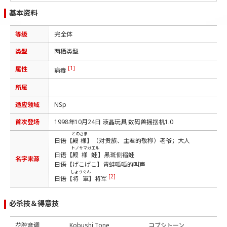
基本资料
等级
完全体
类型
两栖类型
[1]
属性
病毒
所属
适应领域
NSp
首次登场
1998年10月24日 液晶玩具 数码兽摇摆机1.0
とのさま
日语【
殿様
】（对贵族、主君的敬称）老爷；大人
トノサマガエル
日语【
殿様蛙
】黑斑侧褶蛙
名字来源
日语【げこげこ】青蛙呱呱的叫声
しょうぐん
[2]
日语【
将軍
】将军
必杀技＆得意技
花腔音调
Kobushi Tone
コブシトーン