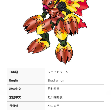
日本語
シェイドラモン
English
Shadramon
简体中文
阴影龙兽
繁體中文
烈焰蝴蝶獸
한국어
샤드라몬