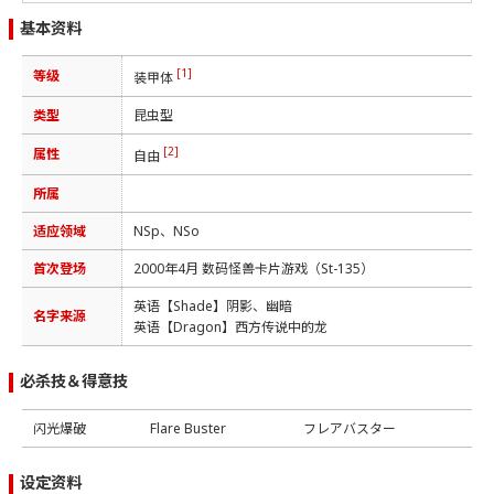
基本资料
[1]
等级
装甲体
类型
昆虫型
[2]
属性
自由
所属
适应领域
NSp、NSo
首次登场
2000年4月 数码怪兽卡片游戏（St-135）
英语【Shade】阴影、幽暗
名字来源
英语【Dragon】西方传说中的龙
必杀技＆得意技
闪光爆破
Flare Buster
フレアバスター
设定资料