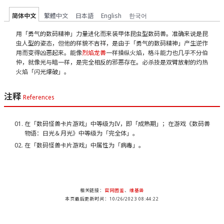
简体中文
繁體中文
日本語
English
한국어
用「勇气的数码精神」力量进化而来装甲体昆虫型数码兽。准确来说是昆
虫人型的姿态，但他的样貌不吉祥，是由于「勇气的数码精神」产生逆作
用而变得凶恶起来。能像
烈焰龙兽
一样操纵火焰，格斗能力也几乎不分伯
仲，就像光与暗一样，是完全相反的邪恶存在。必杀技是双臂放射的灼热
火焰「闪光爆破」。
注释
References
在「数码怪兽卡片游戏」中等级为IV，即「成熟期」；在游戏《数码兽
物语：日光＆月光》中等级为「完全体」。
在「数码怪兽卡片游戏」中属性为「病毒」。
相关链接：
官网图鉴
、
维基兽
本页最后更新时间：10/26/2023 08:44:22