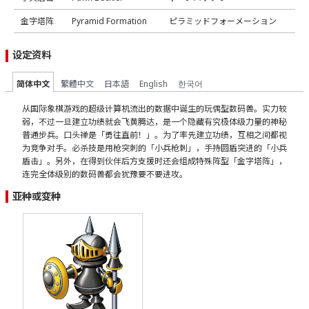
金字塔阵
Pyramid Formation
ピラミッドフォーメーション
设定资料
简体中文
繁體中文
日本語
English
한국어
从国际象棋游戏的超级计算机流出的数据中诞生的玩偶型数码兽。实力较
弱，不过一旦建立功绩就会飞黄腾达，是一个隐藏有究极体级力量的神秘
普通步兵。口头禅是「勇往直前！」。为了率先建立功绩，互相之间都视
为竞争对手。必杀技是用枪突刺的「小兵枪刺」，手持圆盾突进的「小兵
盾击」。另外，在得到伙伴后方支援时还会组成特殊阵型「金字塔阵」，
连完全体级别的数码兽都会犹豫要不要进攻。
亚种或变种