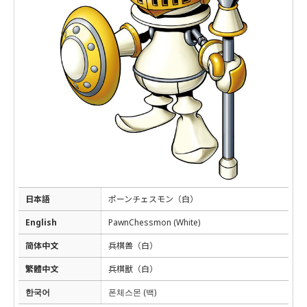
日本語
ポーンチェスモン（白）
English
PawnChessmon (White)
简体中文
兵棋兽（白）
繁體中文
兵棋獸（白）
한국어
폰체스몬 (백)