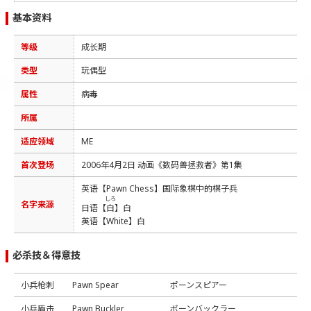
基本资料
等级
成长期
类型
玩偶型
属性
病毒
所属
适应领域
ME
首次登场
2006年4月2日 动画《数码兽拯救者》第1集
英语【Pawn Chess】国际象棋中的棋子兵
しろ
名字来源
日语【
白
】白
英语【White】白
必杀技＆得意技
小兵枪刺
Pawn Spear
ポーンスピアー
小兵盾击
Pawn Buckler
ポーンバックラー