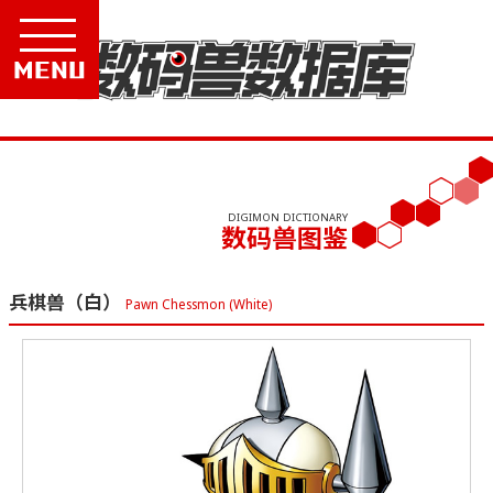
Menu
DIGIMON DICTIONARY
数码兽图鉴
兵棋兽（白）
Pawn Chessmon (White)