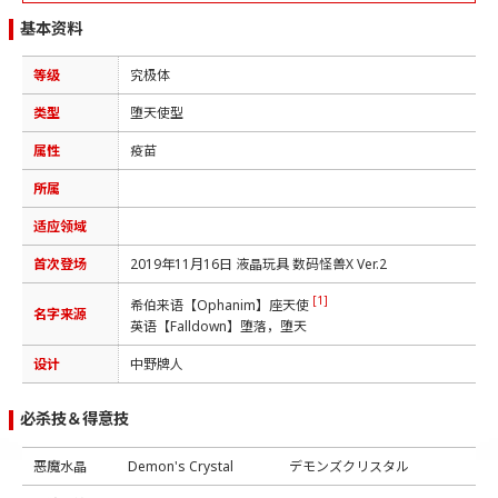
基本资料
等级
究极体
类型
堕天使型
属性
疫苗
所属
适应领域
首次登场
2019年11月16日 液晶玩具 数码怪兽X Ver.2
[1]
希伯来语【Ophanim】座天使
名字来源
英语【Falldown】堕落，堕天
设计
中野牌人
必杀技＆得意技
恶魔水晶
Demon's Crystal
デモンズクリスタル