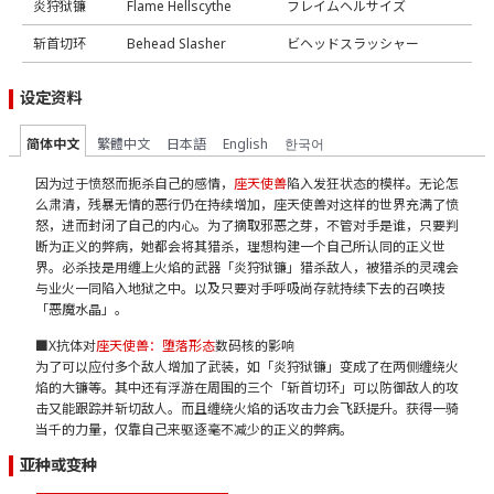
炎狩狱镰
Flame Hellscythe
フレイムヘルサイズ
斩首切环
Behead Slasher
ビヘッドスラッシャー
设定资料
简体中文
繁體中文
日本語
English
한국어
因为过于愤怒而扼杀自己的感情，
座天使兽
陷入发狂状态的模样。无论怎
么肃清，残暴无情的恶行仍在持续增加，座天使兽对这样的世界充满了愤
怒，进而封闭了自己的内心。为了摘取邪恶之芽，不管对手是谁，只要判
断为正义的弊病，她都会将其猎杀，理想构建一个自己所认同的正义世
界。必杀技是用缠上火焰的武器「炎狩狱镰」猎杀敌人，被猎杀的灵魂会
与业火一同陷入地狱之中。以及只要对手呼吸尚存就持续下去的召唤技
「恶魔水晶」。
■X抗体对
座天使兽：堕落形态
数码核的影响
为了可以应付多个敌人增加了武装，如「炎狩狱镰」变成了在两侧缠绕火
焰的大镰等。其中还有浮游在周围的三个「斩首切环」可以防御敌人的攻
击又能跟踪并斩切敌人。而且缠绕火焰的话攻击力会飞跃提升。获得一骑
当千的力量，仅靠自己来驱逐毫不减少的正义的弊病。
亚种或变种