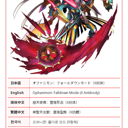
日本語
オファニモン：フォールダウンモード（X抗体）
English
Ophanimon: Falldown Mode (X Antibody)
简体中文
座天使兽：堕落形态（X抗体）
繁體中文
神聖天女獸：墮落型態（X抗體）
한국어
오파니몬: 폴다운 모드 (X항체)