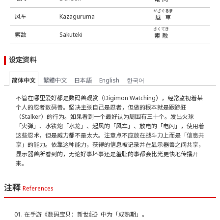
かざぐるま
风车
Kazaguruma
風車
さくてき
索敌
Sakuteki
索敵
设定资料
简体中文
繁體中文
日本語
English
한국어
不管在哪里爱好都是数码兽观赏（Digimon Watching），经常监视着某
个人的忍者数码兽。坚决主张自己是忍者，但做的根本就是跟踪狂
（Stalker）的行为。如果看到一个最好认为周围有三十个。发出火球
「火弹」、水铁炮「水龙」、起风的「风车」、放电的「电闪」，使用着
这些忍术，但是威力都不是太大。注意点不应放在战斗力上而是「信息共
享」的能力。依靠这种能力，获得的信息被记录并在显示器兽之间共享，
显示器兽所看到的，无论好事坏事还是羞耻的事都会比光更快地传播开
来。
注释
References
在手游《数码宝贝：新世纪》中为「成熟期」。