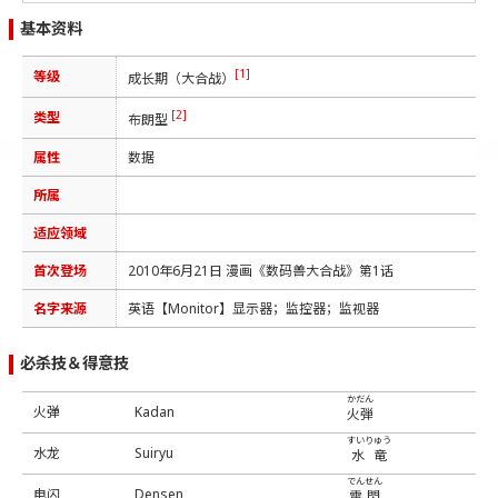
基本资料
[1]
等级
成长期（大合战）
[2]
类型
布朗型
属性
数据
所属
适应领域
首次登场
2010年6月21日 漫画《数码兽大合战》第1话
名字来源
英语【Monitor】显示器；监控器；监视器
必杀技＆得意技
かだん
火弹
Kadan
火弾
すいりゅう
水龙
Suiryu
水竜
でんせん
电闪
Densen
電閃