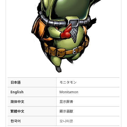
日本語
モニタモン
English
Monitamon
简体中文
显示屏兽
繁體中文
顯示器獸
한국어
모니터몬