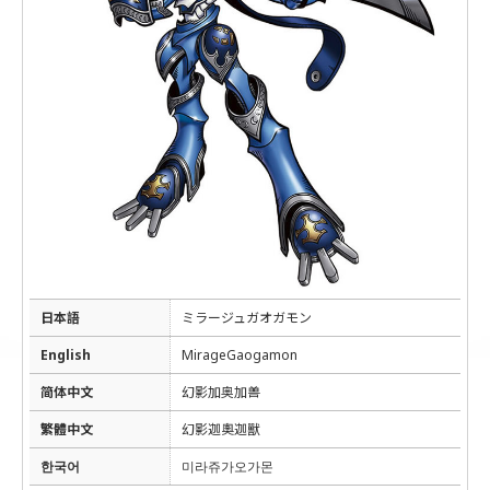
日本語
ミラージュガオガモン
English
MirageGaogamon
简体中文
幻影加奥加兽
繁體中文
幻影迦奧迦獸
한국어
미라쥬가오가몬