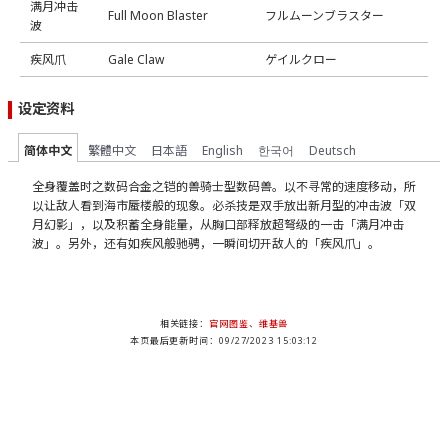
满月冲击
Full Moon Blaster
フルムーンブラスター
波
疾风爪
Gale Claw
ゲイルクロー
设定资料
简体中文
繁體中文
日本語
English
한국어
Deutsch
全身覆盖时之数码合金之铠的兽骑士型数码兽。以不寻常的速度移动，所
以让敌人看到海市蜃楼般的现象。必杀技是双手放出新月型的冲击波「双
月幻影」，以及积蓄全身能量，从胸口部释放超弩级的一击「满月冲击
波」。另外，还有如疾风般驰骋，一瞬间切开敌人的「疾风爪」。
相关链接：
官网图鉴
、
维基兽
本页最后更新时间：09/27/2023 15:03:12