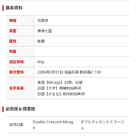
基本资料
等级
究极体
类型
兽骑士型
属性
数据
所属
适应领域
NSp
首次登场
2006年3月31日 液晶玩具 数码器iC 10X
英语【Mirage】幻想，幻境
名字来源
日语【ガオ】咆哮的拟声词
日语【がるる】吼叫的拟声词
必杀技＆得意技
Double Crescent Mirag
ダブルクレセントミラージ
双月幻影
e
ュ