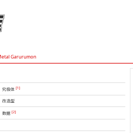
etal Garurumon
[1]
究极体
改造型
[2]
数据