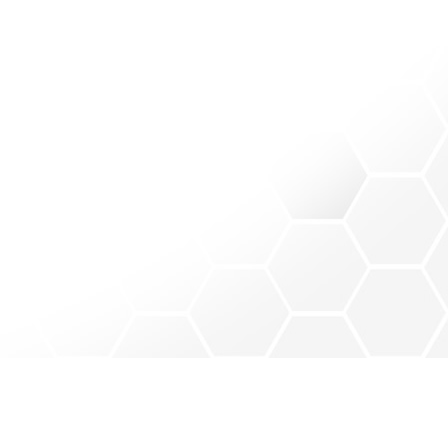
on.
icense.