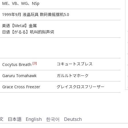
ME、VB、WG、NSp
1999年9月 液晶玩具 数码兽摇摆机5.0
英语【Metal】金属
日语【がるる】吼叫的拟声词
[3]
コキュートスブレス
Cocytus Breath
Garuru Tomahawk
ガルルトマホーク
Grace Cross Freezer
グレイスクロスフリーザー
文
日本語
English
한국어
Deutsch