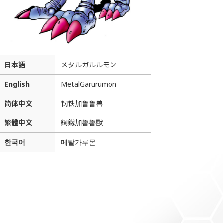
日本語
メタルガルルモン
English
MetalGarurumon
简体中文
钢铁加鲁鲁兽
繁體中文
鋼鐵加魯魯獸
한국어
메탈가루몬