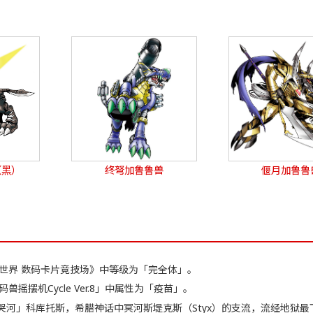
（黑）
终弩加鲁鲁兽
偃月加鲁鲁
世界 数码卡片竞技场》中等级为「完全体」。
兽摇摆机Cycle Ver.8」中属性为「疫苗」。
哭河」科库托斯，希腊神话中冥河斯堤克斯（Styx）的支流，流经地狱