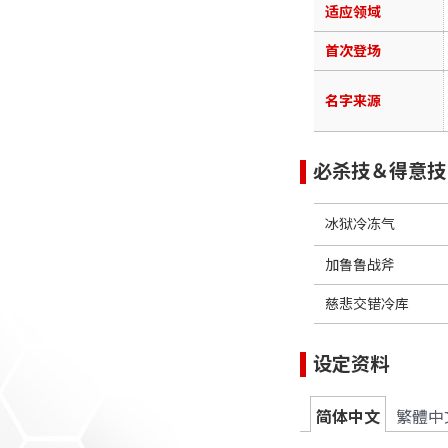
适应领域
首次登场
名字来源
必杀技＆得意技
冰狱冷冻气
加鲁鲁战斧
慈悲交错冷库
设定资料
简体中文
繁體中