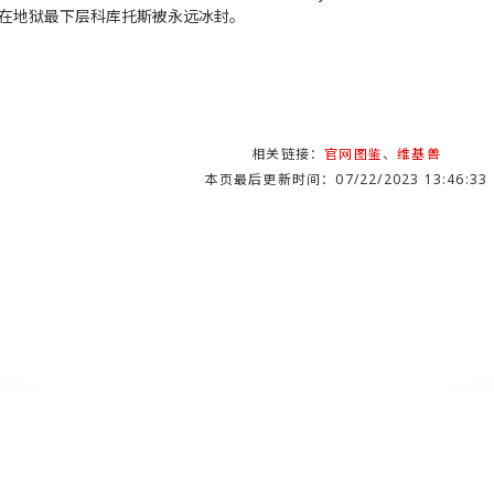
在地狱最下层科库托斯被永远冰封。
相关链接：
官网图鉴
、
维基兽
本页最后更新时间：07/22/2023 13:46:33
DB Project , Since 2003-10-31. An Unofficial Website for Fans Loving Digim
t is available under a Creative Commons Attribution-ShareAlike Unported L