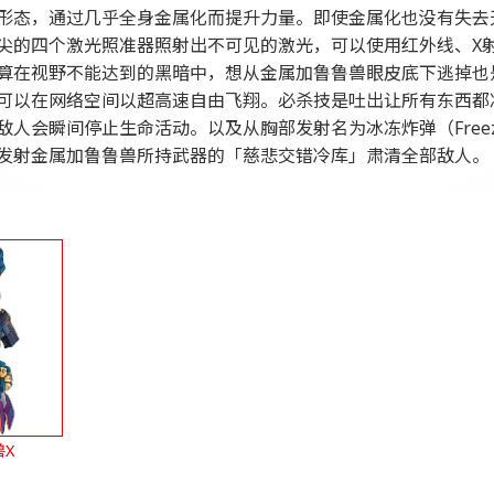
形态，通过几乎全身金属化而提升力量。即使金属化也没有失去
尖的四个激光照准器照射出不可见的激光，可以使用红外线、X射线
算在视野不能达到的黑暗中，想从金属加鲁鲁兽眼皮底下逃掉也
可以在网络空间以超高速自由飞翔。必杀技是吐出让所有东西都
人会瞬间停止生命活动。以及从胸部发射名为冰冻炸弹（Freeze
发射金属加鲁鲁兽所持武器的「慈悲交错冷库」肃清全部敌人。
X