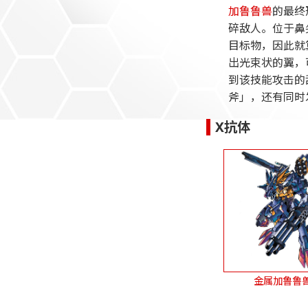
加鲁鲁兽
的最终
碎敌人。位于鼻
目标物，因此就
出光束状的翼，
到该技能攻击的敌
斧」，还有同时
X抗体
金属加鲁鲁兽