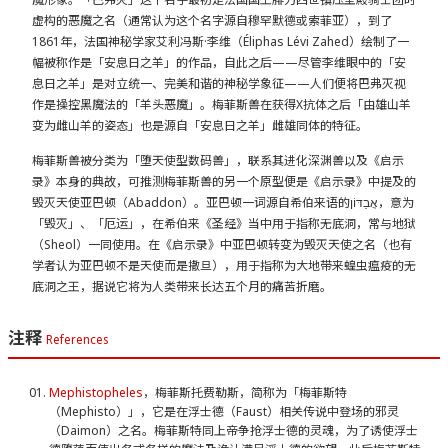
虚构的恶魔之名（通常认为这个名字源自穆罕默德或索菲亚），到了
1861年，法国神秘学家艾利冯斯·李维（Éliphas Lévi Zahed）绘制了一
幅被称作是「安息日之羊」的作品，自此之后——尽管李维眼中的「安
息日之羊」是对立统一、完美和谐的神秘学象征——人们便将巴弗灭视
作是操控黑魔法的「羊头恶魔」。梅菲斯兽在获得X抗体之后「由雄山羊
变为雌山羊的姿态」也是源自「安息日之羊」雌雄同体的特征。
梅菲斯兽被分类为「堕天使型数码兽」，联系其进化深渊兽以及《启示
录》本身的典故，可推测梅菲斯兽的另一个原型便是《启示录》中提及的
毁灭天使亚巴顿（Abaddon）。亚巴顿一词源自希伯来语的אֲבַדּוֹן‎，意为
「毁灭」、「厄运」，在希伯来《圣经》当中用于指称无底洞，常与地狱
（Sheol）一同使用。在《启示录》中亚巴顿转变为毁灭天使之名（也有
学者认为亚巴顿不是天使而是撒旦），用于指称为大地带来蝗虫瘟疫的无
底洞之王，据说它将为人类带来长达五个月的痛苦折磨。
注释
References
Mephistopheles
，梅菲斯托费勒斯，简称为「梅菲斯特
（Mephisto）」，它是在浮士德（Faust）相关传说中登场的邪灵
（Daimon）之名。梅菲斯特同上帝争抢浮士德的灵魂，为了诱使浮士