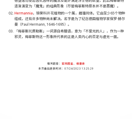
德堕落而使出各式各样的魔法及诡计满足浮士德的欲望，此后梅菲斯特
逐渐演变为「魔鬼」的经典形象（尽管梅菲斯特原本并不是恶魔）。
Hermannia
，锦葵科开花植物的一个属，雌雄同体。它由至少65个物种
组成，还有许多物种尚未解决。名字是为了纪念德国植物学家保罗·赫尔
曼（Paul Hermann, 1646-1695）。
「梅菲斯托费勒斯」一词源自希腊语，意为「不爱光的人」，作为一种
邪灵，梅菲斯特这一形象所代表的正是人类内心的否定与虚无一面。
相关链接：
官网图鉴
、
维基兽
本页最后更新时间：07/24/2023 13:25:29
DMDB Project , Since 2003-10-31. An Unofficial Website for Fans Loving Digimon.