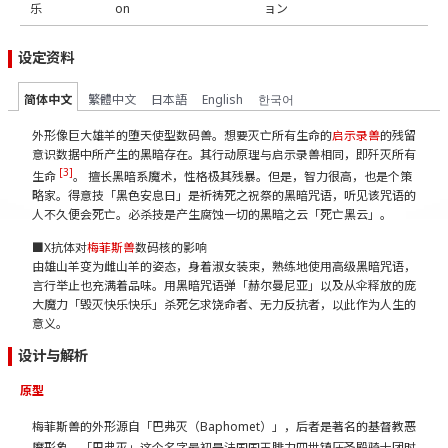
乐
on
ョン
设定资料
简体中文
繁體中文
日本語
English
한국어
外形像巨大雄羊的堕天使型数码兽。想要灭亡所有生命的
启示录兽
的残留
意识数据中所产生的黑暗存在。其行动原理与启示录兽相同，即歼灭所有
[3]
生命
。 擅长黑暗系魔术，性格极其残暴。但是，智力很高，也是个策
略家。得意技「黑色安息日」是祈祷死之祝祭的黑暗咒语，听见该咒语的
人不久便会死亡。必杀技是产生腐蚀一切的黑暗之云「死亡黑云」。
■X抗体对
梅菲斯兽
数码核的影响
由雄山羊变为雌山羊的姿态，身着淑女装束，熟练地使用高级黑暗咒语，
言行举止也充满着品味。用黑暗咒语弹「赫尔曼尼亚」以及从伞释放的庞
大魔力「毁灭快乐快乐」杀死乞求饶命者、无力反抗者，以此作为人生的
意义。
设计与解析
原型
梅菲斯兽的外形源自「巴弗灭（Baphomet）」，后者是著名的基督教恶
魔形象。「巴弗灭」这个名字最初是法国国王腓力四世镇压圣殿骑士团时