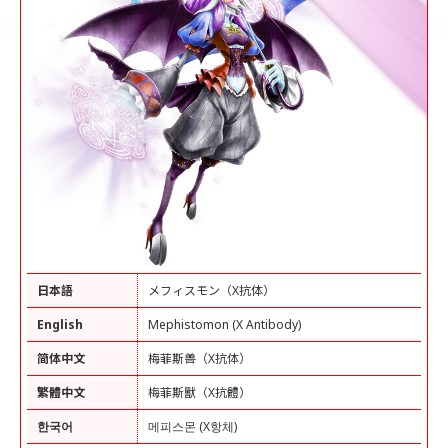
日本語
メフィスモン（X抗体）
English
Mephistomon (X Antibody)
简体中文
梅菲斯兽（X抗体）
繁體中文
梅菲斯獸（X抗體）
한국어
메피스몬 (X항체)