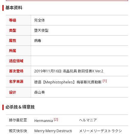
基本资料
等级
完全体
类型
堕天使型
属性
病毒
所属
适应领域
首次登场
2019年11月16日 液晶玩具 数码怪兽X Ver.2
[1]
名字来源
德语【Mephistopheles】梅菲斯托费勒斯
设计
森山奏
必杀技＆得意技
[2]
赫尔曼尼亚
ヘルマニア
Hermannia
毁灭快乐快
Merry Merry Destructi
メリーメリーデストラクシ