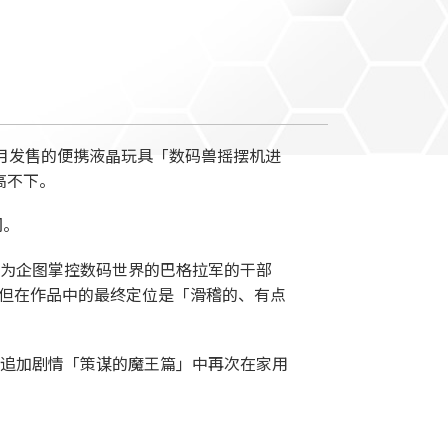
9月发售的便携液晶玩具「数码兽摇摆机进
居高不下。
词。
作为企图掌控数码世界的巴格拉军的干部
但在作品中的最终定位是「滑稽的、有点
登场。在追加剧情「策谋的魔王篇」中再次在家用