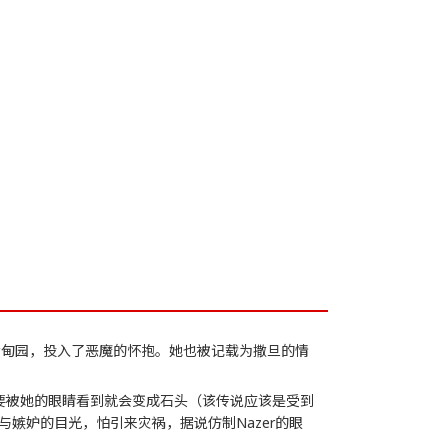
伊甸园，投入了恶魔的怀抱。她也被记载为撒旦的情
，只要被她的眼睛看到就会变成石头（该传说应该是受到
嫉妒的目光，怕引来灾祸，据说仿制Nazer的眼