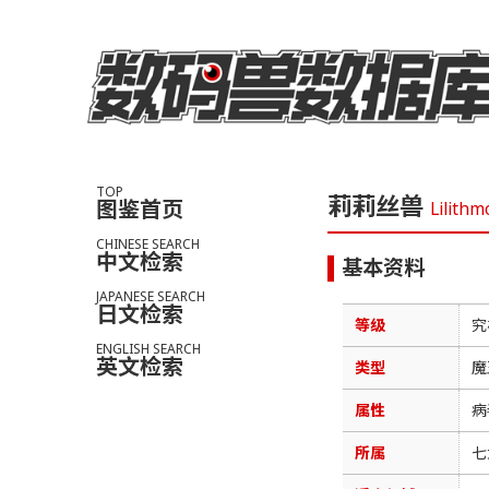
TOP
莉莉丝兽
图鉴首页
Lilithm
CHINESE SEARCH
中文检索
基本资料
JAPANESE SEARCH
日文检索
等级
究
ENGLISH SEARCH
英文检索
类型
魔
属性
病
所属
七