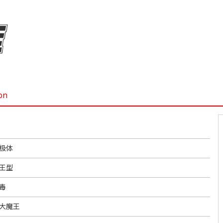
on
极体
王型
毒
大魔王