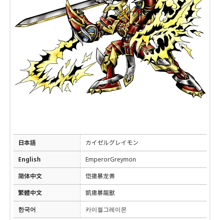
日本語
カイゼルグレイモン
English
EmperorGreymon
简体中文
恺撒暴龙兽
繁體中文
凱撒暴龍獸
한국어
카이젤그레이몬