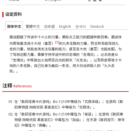
设定资料
简体中文
繁體中文
日本語
English
한국어
Deutsch
据说超越了传说中十斗士的力量，拥有炎之能力的超越种数码兽。据说体
[3]
内寄宿着流淌于大地（盖亚）
的九条龙脉的力量，预言称若能驾驭九
龙的力量，就能发挥无法估量的能力，甚至连大地（盖亚）也能支配。为
了驾驭这股力量，需要手持传说中封印龙魂的「龙魂剑」。必杀技是从
「龙魂剑」中释放出火焰燃至白光的箭矢「炎龙击」，以及释放寄宿于大
地的八条龙脉，自己化身为最后一条龙，用大剑击碎敌人的「九头龙
阵」。
注释
References
在「数码怪兽卡片游戏」Bo-1210中等级为「究极体级」；在游戏《数
码兽物语 网络侦探 黑客追忆》中等级为「究极体」。
在「数码怪兽卡片游戏」Bo-1210中属性为「疫苗」；在游戏《数码兽
物语 网络侦探 黑客追忆》中属性为「自由」；在手游《数码宝贝：新世
纪》中属性为「病毒」。