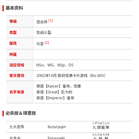
基本资料
[1]
等级
混合体
类型
龙战士型
[2]
属性
可变
所属
适应领域
NSo、WG、NSp、DS
首次登场
2002年10月 数码怪兽卡片游戏（Bo-655）
德语【Kaiser】皇帝，恺撒
名字来源
英语【Great】巨大的
英语【Emperor】皇帝
必杀技＆得意技
くずりゅうじん
九头龙阵
Kuzuryujin
九頭龍陣
えんりゅうげき
炎龙击
Enryugeki
炎龍撃