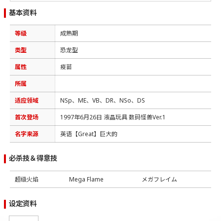
基本资料
等级
成熟期
类型
恐龙型
属性
疫苗
所属
适应领域
NSp、ME、VB、DR、NSo、DS
首次登场
1997年6月26日 液晶玩具 数码怪兽Ver.1
名字来源
英语【Great】巨大的
必杀技＆得意技
超级火焰
Mega Flame
メガフレイム
设定资料