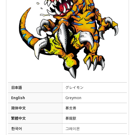
日本語
グレイモン
English
Greymon
简体中文
暴龙兽
繁體中文
暴龍獸
한국어
그레이몬