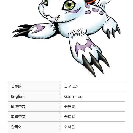
日本語
ゴマモン
English
Gomamon
简体中文
哥玛兽
繁體中文
哥瑪獸
한국어
쉬라몬