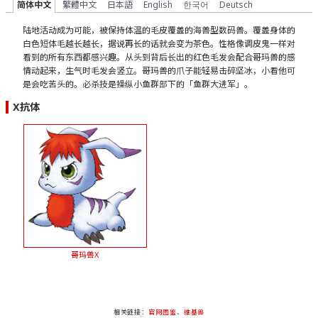
简体中文
繁體中文
日本語
English
한국어
Deutsch
陆地活动成为可能，被保持体温的毛皮覆盖的海兽型数码兽。覆盖身体的
白色短体毛越长越长，据说再长的话就会变为茶色。性格像调皮鬼一样对
看到的所有东西都感兴趣。从头到背后长出的红色毛发会配合哥玛兽的感
情动起来，生气时毛发会竖立。哥玛兽的爪子能轻易击碎坚冰，小看他可
是会吃苦头的。必杀技是操纵小鱼群部下的「鱼群大进军」。
X抗体
哥玛兽X
相关链接：
官网图鉴
、
维基兽