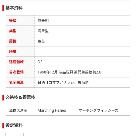
基本资料
等级
成长期
类型
海兽型
属性
疫苗
所属
适应领域
DS
首次登场
1998年12月 液晶玩具 数码兽摇摆机2.0
名字来源
日语【ゴマフアザラシ】斑海豹
必杀技＆得意技
鱼群大进军
Marching Fishes
マーチングフィッシーズ
设定资料