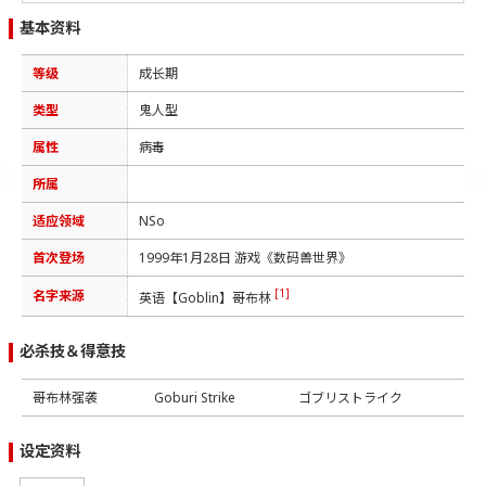
基本资料
等级
成长期
类型
鬼人型
属性
病毒
所属
适应领域
NSo
首次登场
1999年1月28日 游戏《数码兽世界》
[1]
名字来源
英语【Goblin】哥布林
必杀技＆得意技
哥布林强袭
Goburi Strike
ゴブリストライク
设定资料