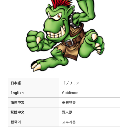
日本語
ゴブリモン
English
Goblimon
简体中文
哥布林兽
繁體中文
野人獸
한국어
고부리몬