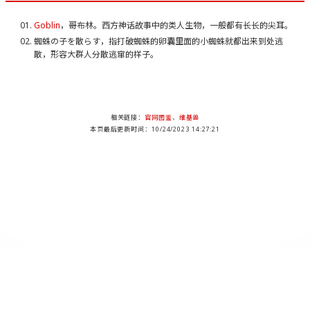
Goblin
，哥布林。西方神话故事中的类人生物，一般都有长长的尖耳。
蜘蛛の子を散らす，指打破蜘蛛的卵囊里面的小蜘蛛就都出来到处逃
散，形容大群人分散逃窜的样子。
相关链接：
官网图鉴
、
维基兽
本页最后更新时间：10/24/2023 14:27:21
DMDB Project , Since 2003-10-31. An Unofficial Website for Fans Loving Digimon.
Content is available under a Creative Commons Attribution-ShareAlike Unported
License.