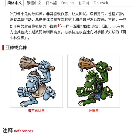
简体中文
繁體中文
日本語
English
한국어
Deutsch
外形像小鬼的数码兽，非常喜欢作恶，让人困扰。没有勇气，性格奸猾，
没有单体行动，总是集体隐藏在森林树阴和建筑里发动袭击。不过，一旦
[2]
处于劣势就会像驱散的小蜘蛛
一样一溜烟地四处逃窜。因此，只有智
力比其他成长期数码兽稍微高点。必杀技是以音速向对手投掷火球的「哥
布林强袭」。
亚种或变种
雪哥布林兽
萨满兽
注释
References