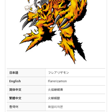
日本語
フレアリザモン
English
Flarerizamon
简体中文
火焰蜥蜴兽
繁體中文
火蜥蜴獸
한국어
화염리자몬