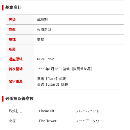
基本资料
等级
成熟期
类型
火焰龙型
属性
数据
所属
适应领域
NSp、NSo
首次登场
1999年1月28日 游戏《数码兽世界》
英语【Flare】燃烧
名字来源
英语【Lizard】蜥蜴
必杀技＆得意技
烈焰打击
Flame Hit
フレイムヒット
火塔
Fire Tower
ファイアータワー