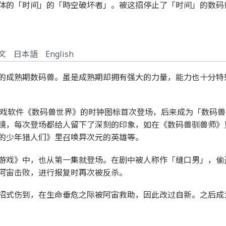
体的「时间」的「時空破坏者」。被这招停止了「时间」的数码
文
日本語
English
的成熟期数码兽。虽是成熟期却拥有强大的力量，能力也十分特
游戏软件《数码兽世界》的时钟图标首次登场，后来成为「数码兽
镜，每次登场都给人留下了深刻的印象，如在《数码兽驯兽师》
的少年猎人们》里召唤异次元的英雄等。
游戏》中，也从第一集就登场。在剧中被人称作「缝口男」，偷
河宙击败，进行报复时再次被反杀。
招式伤到，在生命垂危之际被阿宙救助，因此改过自新。之后成