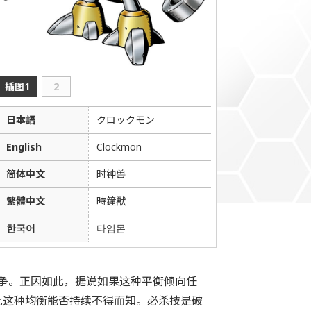
插图1
2
日本語
クロックモン
English
Clockmon
简体中文
时钟兽
繁體中文
時鐘獸
한국어
타임몬
争。正因如此，据说如果这种平衡倾向任
此这种均衡能否持续不得而知。必杀技是破