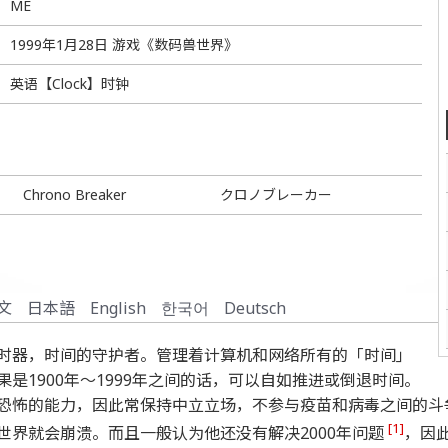
ME
1999年1月28日 游戏《数码兽世界》
英语【Clock】时钟
Chrono Breaker
クロノブレーカー
文
日本語
English
한국어
Deutsch
时器，时间的守护者。管理着计算机和网络所有的「时间」
是1900年～1999年之间的话，可以自如推进或倒退时间。
恐怖的能力，因此常保持中立立场，不参与疫苗和病毒之间的斗
[1]
世界就会崩溃。而且一般认为他还没有解决2000年问题
，因