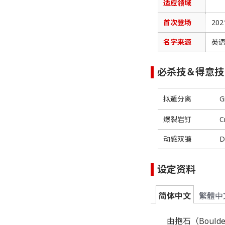
适应领域
首次登场
20
名字来源
英语
必杀技＆得意技
拟遁分离
G
爆裂岩钉
C
动感双镰
D
设定资料
简体中文
繁體中
由抱石（Boulde