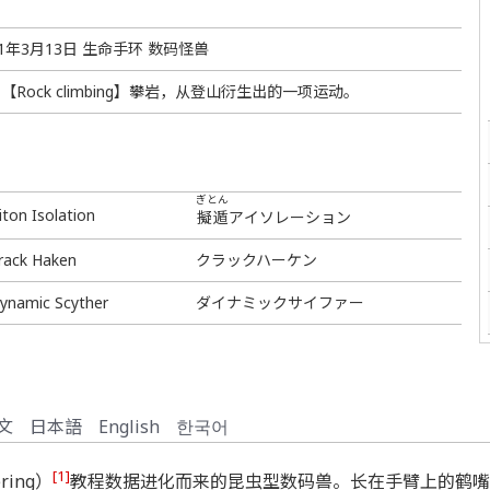
21年3月13日 生命手环 数码怪兽
【Rock climbing】攀岩，从登山衍生出的一项运动。
ぎとん
iton Isolation
擬遁
アイソレーション
rack Haken
クラックハーケン
ynamic Scyther
ダイナミックサイファー
文
日本語
English
한국어
[1]
ring）
教程数据进化而来的昆虫型数码兽。长在手臂上的鹤嘴