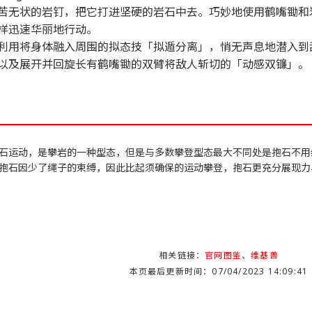
苦无状的岩钉，把它打进坚硬的岩石中去。巧妙地使用鹤嘴锄和
样迅速华丽地行动。
利用将身体融入周围的拟态技「拟遁分离」，悄无声息地潜入到
以及展开并回旋长有鹤嘴锄的双臂将敌人斩切的「动感双镰」。
石运动，是攀岩的一种型态，但是与多数攀登型态最大不同处是抱石不用
抱石因少了绳子的束缚，因此比起须确保的运动攀登，抱石更充分展现力
相关链接：
官网图鉴
、
维基兽
本页最后更新时间：07/04/2023 14:09:41