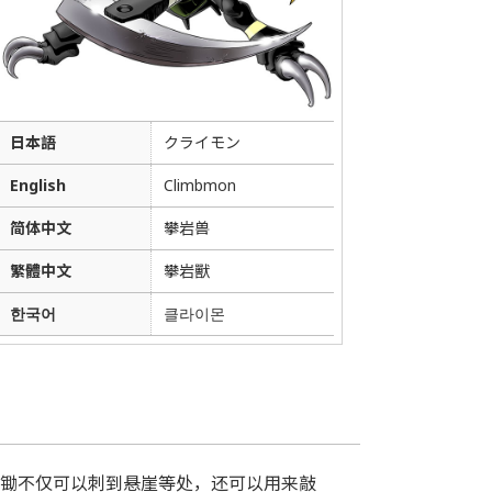
日本語
クライモン
English
Climbmon
简体中文
攀岩兽
繁體中文
攀岩獸
한국어
클라이몬
锄不仅可以刺到悬崖等处，还可以用来敲