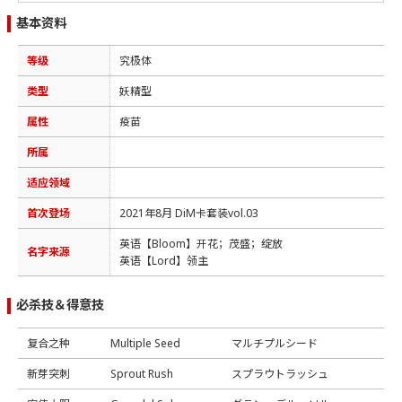
基本资料
等级
究极体
类型
妖精型
属性
疫苗
所属
适应领域
首次登场
2021年8月 DiM卡套装vol.03
英语【Bloom】开花；茂盛；绽放
名字来源
英语【Lord】领主
必杀技＆得意技
复合之种
Multiple Seed
マルチプルシード
新芽突刺
Sprout Rush
スプラウトラッシュ