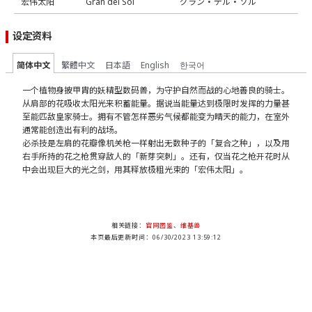
宏伟太阳
Gran del Sol
グラン・デル・ソル
设定资料
简体中文
繁體中文
日本語
English
한국어
一个植物身披甲胄的妖精型数码兽，为守护自然而战的心地善良的骑士。
从肩部的花吸收太阳光来积蓄能量。据说当能量达到极限时发挥的力量甚
至能匹敌皇家骑士。拥有不管怎样恶劣气候都能变为晴天的能力，在室外
通常能创造出有利的战场。
必杀技是左肩的花瓣像机关枪一样射出无数种子的「复合之种」，以及用
右手所持的花之枪贯穿敌人的「新芽突刺」。还有，仅当花之枪开花时从
中会出现巨大的光之剑，用其释放极粗光束的「宏伟太阳」。
相关链接：
官网图鉴
、
维基兽
本页最后更新时间：06/30/2023 13:59:12