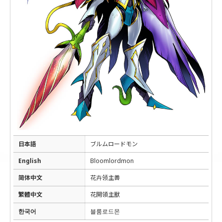
日本語
ブルムロードモン
English
Bloomlordmon
简体中文
花卉领主兽
繁體中文
花開領主獸
한국어
블룸로드몬