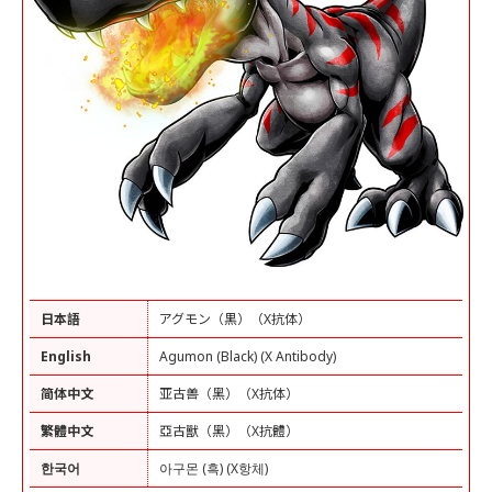
日本語
アグモン（黒）（X抗体）
English
Agumon (Black) (X Antibody)
简体中文
亚古兽（黑）（X抗体）
繁體中文
亞古獸（黑）（X抗體）
한국어
아구몬 (흑) (X항체)