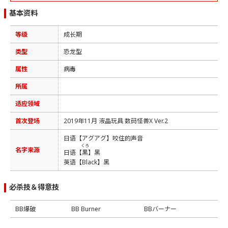
基本资料
等级
成长期
类型
恐龙型
属性
病毒
所属
适应领域
首次登场
2019年11月 液晶玩具 数码怪兽X Ver.2
日语【アグアグ】咬住的声音
くろ
名字来源
日语【
黒
】黑
英语【Black】黑
必杀技＆得意技
BB爆破
BB Burner
BBバーナー