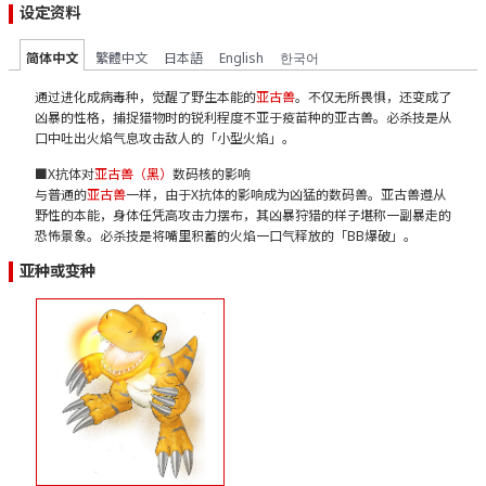
设定资料
简体中文
繁體中文
日本語
English
한국어
通过进化成病毒种，觉醒了野生本能的
亚古兽
。不仅无所畏惧，还变成了
凶暴的性格，捕捉猎物时的锐利程度不亚于疫苗种的亚古兽。必杀技是从
口中吐出火焰气息攻击敌人的「小型火焰」。
■X抗体对
亚古兽（黑）
数码核的影响
与普通的
亚古兽
一样，由于X抗体的影响成为凶猛的数码兽。亚古兽遵从
野性的本能，身体任凭高攻击力摆布，其凶暴狩猎的样子堪称一副暴走的
恐怖景象。必杀技是将嘴里积蓄的火焰一口气释放的「BB爆破」。
亚种或变种